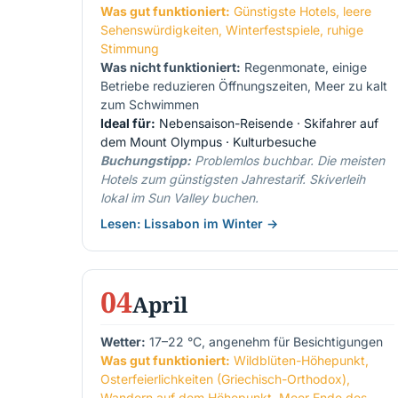
Was gut funktioniert:
Günstigste Hotels, leere
Sehenswürdigkeiten, Winterfestspiele, ruhige
Stimmung
Was nicht funktioniert:
Regenmonate, einige
Betriebe reduzieren Öffnungszeiten, Meer zu kalt
zum Schwimmen
Ideal für:
Nebensaison-Reisende · Skifahrer auf
dem Mount Olympus · Kulturbesuche
Buchungstipp:
Problemlos buchbar. Die meisten
Hotels zum günstigsten Jahrestarif. Skiverleih
lokal im Sun Valley buchen.
Lesen: Lissabon im Winter →
04
April
Wetter:
17–22 °C, angenehm für Besichtigungen
Was gut funktioniert:
Wildblüten-Höhepunkt,
Osterfeierlichkeiten (Griechisch-Orthodox),
Wandern auf dem Höhepunkt, Meer Ende des