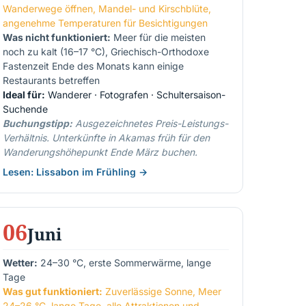
Wanderwege öffnen, Mandel- und Kirschblüte,
angenehme Temperaturen für Besichtigungen
Was nicht funktioniert:
Meer für die meisten
noch zu kalt (16–17 °C), Griechisch-Orthodoxe
Fastenzeit Ende des Monats kann einige
Restaurants betreffen
Ideal für:
Wanderer · Fotografen · Schultersaison-
Suchende
Buchungstipp:
Ausgezeichnetes Preis-Leistungs-
Verhältnis. Unterkünfte in Akamas früh für den
Wanderungshöhepunkt Ende März buchen.
Lesen: Lissabon im Frühling →
06
Juni
Wetter:
24–30 °C, erste Sommerwärme, lange
Tage
Was gut funktioniert:
Zuverlässige Sonne, Meer
24–26 °C, lange Tage, alle Attraktionen und