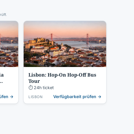
üft.
ia
Lisbon: Hop-On Hop-Off Bus
Tour
⏱ 24h ticket
rüfen →
Verfügbarkeit prüfen →
LISBON