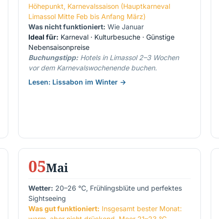
Höhepunkt, Karnevalssaison (Hauptkarneval
Limassol Mitte Feb bis Anfang März)
Was nicht funktioniert:
Wie Januar
Ideal für:
Karneval · Kulturbesuche · Günstige
Nebensaisonpreise
Buchungstipp:
Hotels in Limassol 2–3 Wochen
vor dem Karnevalswochenende buchen.
Lesen: Lissabon im Winter →
05
Mai
Wetter:
20–26 °C, Frühlingsblüte und perfektes
Sightseeing
Was gut funktioniert:
Insgesamt bester Monat:
warm, aber nicht drückend, Meer 21–23 °C