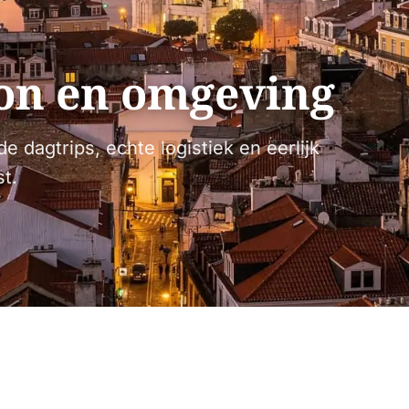
on en omgeving
e dagtrips, echte logistiek en eerlijk
st.