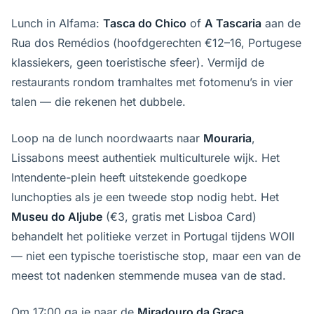
Lunch in Alfama:
Tasca do Chico
of
A Tascaria
aan de
Rua dos Remédios (hoofdgerechten €12–16, Portugese
klassiekers, geen toeristische sfeer). Vermijd de
restaurants rondom tramhaltes met fotomenu’s in vier
talen — die rekenen het dubbele.
Loop na de lunch noordwaarts naar
Mouraria
,
Lissabons meest authentiek multiculturele wijk. Het
Intendente-plein heeft uitstekende goedkope
lunchopties als je een tweede stop nodig hebt. Het
Museu do Aljube
(€3, gratis met Lisboa Card)
behandelt het politieke verzet in Portugal tijdens WOII
— niet een typische toeristische stop, maar een van de
meest tot nadenken stemmende musea van de stad.
Om 17:00 ga je naar de
Miradouro da Graça