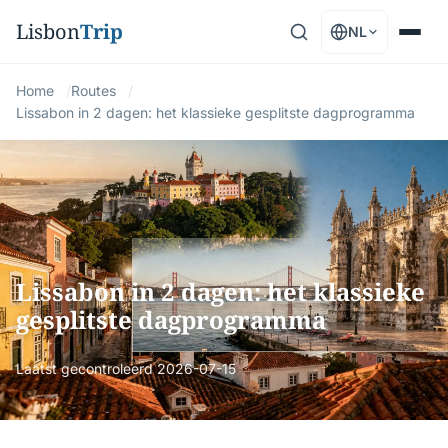
Lisbon
Trip
NL
Home
Routes
Lissabon in 2 dagen: het klassieke gesplitste dagprogramma
Lissabon in 2 dagen: het klassieke
gesplitste dagprogramma
Laatst gecontroleerd
2026-07-15