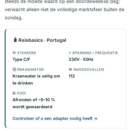
steeds de moeite waard op een doordeweekse dag;
verwacht alleen niet de volledige marktsfeer buiten de
zondag.
🧳
Reisbasics · Portugal
🔌 STEKKERS
⚡ SPANNING / FREQUENTIE
Type C/F
230V · 50Hz
🚰 KRAANWATER
🚨 NOODGEVALLEN
Kraanwater is veilig om
112
te drinken
💶 FOOI
Afronden of ~5–10 %
wordt gewaardeerd
Controleer of u een adapter nodig heeft →