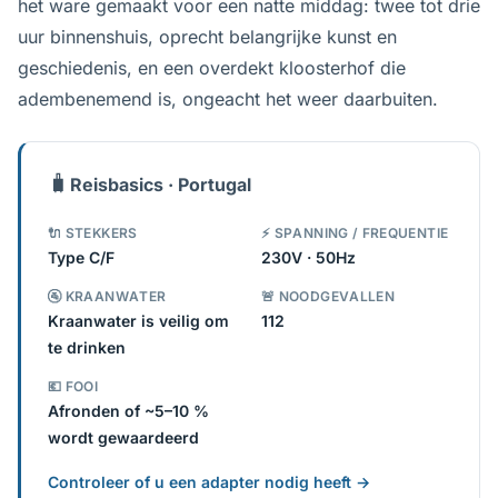
het ware gemaakt voor een natte middag: twee tot drie
uur binnenshuis, oprecht belangrijke kunst en
geschiedenis, en een overdekt kloosterhof die
adembenemend is, ongeacht het weer daarbuiten.
🧳
Reisbasics · Portugal
🔌 STEKKERS
⚡ SPANNING / FREQUENTIE
Type C/F
230V · 50Hz
🚰 KRAANWATER
🚨 NOODGEVALLEN
Kraanwater is veilig om
112
te drinken
💶 FOOI
Afronden of ~5–10 %
wordt gewaardeerd
Controleer of u een adapter nodig heeft →