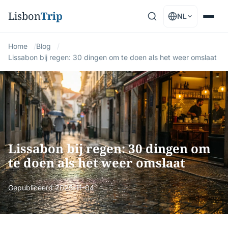
Lisbon
Trip
NL
Home
Blog
Lissabon bij regen: 30 dingen om te doen als het weer omslaat
Lissabon bij regen: 30 dingen om
te doen als het weer omslaat
Gepubliceerd
2025-11-04