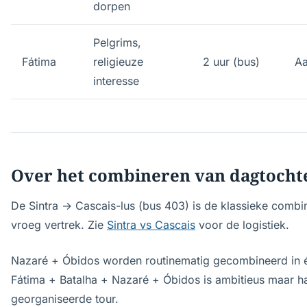
dorpen
Pelgrims,
Fátima
religieuze
2 uur (bus)
Aa
interesse
Over het combineren van dagtocht
De Sintra → Cascais-lus (bus 403) is de klassieke combi
vroeg vertrek. Zie
Sintra vs Cascais
voor de logistiek.
Nazaré + Óbidos worden routinematig gecombineerd in éé
Fátima + Batalha + Nazaré + Óbidos is ambitieus maar h
georganiseerde tour.