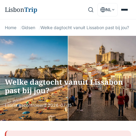
Lisbon
Trip
NL
Home
Gidsen
Welke dagtocht vanuit Lissabon past bij jou?
Welke dagtocht vanuit Lissabon
past bij jou?
Laatst gecontroleerd
2026-07-15