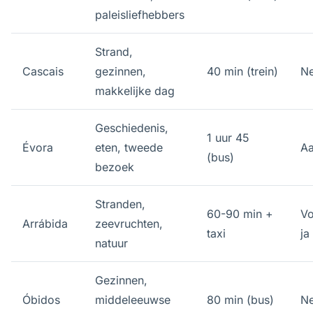
paleisliefhebbers
Strand,
Cascais
gezinnen,
40 min (trein)
N
makkelijke dag
Geschiedenis,
1 uur 45
Évora
eten, tweede
Aa
(bus)
bezoek
Stranden,
60-90 min +
Vo
Arrábida
zeevruchten,
taxi
ja
natuur
Gezinnen,
Óbidos
middeleeuwse
80 min (bus)
N