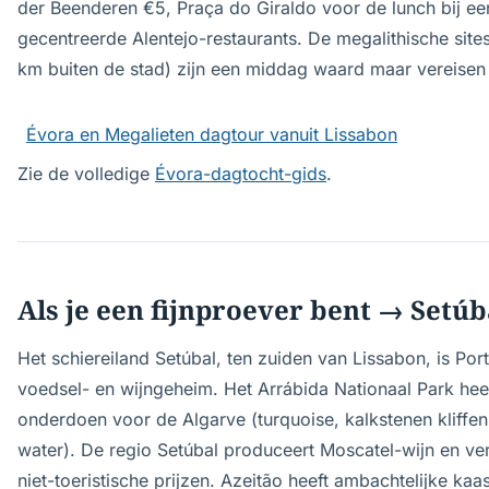
der Beenderen €5, Praça do Giraldo voor de lunch bij ee
gecentreerde Alentejo-restaurants. De megalithische sit
km buiten de stad) zijn een middag waard maar vereisen 
Évora en Megalieten dagtour vanuit Lissabon
Zie de volledige
Évora-dagtocht-gids
.
Als je een fijnproever bent → Setú
Het schiereiland Setúbal, ten zuiden van Lissabon, is Po
voedsel- en wijngeheim. Het Arrábida Nationaal Park heeft
onderdoen voor de Algarve (turquoise, kalkstenen kliffen
water). De regio Setúbal produceert Moscatel-wijn en ver
niet-toeristische prijzen. Azeitão heeft ambachtelijke ka