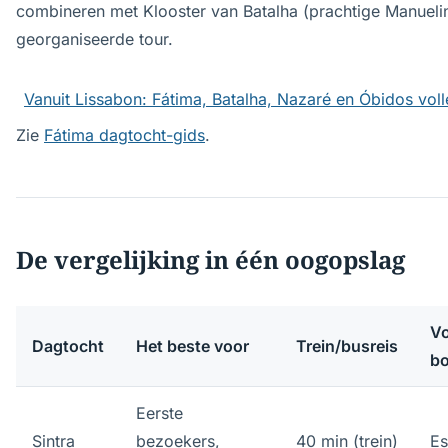
combineren met Klooster van Batalha (prachtige Manueli
georganiseerde tour.
Vanuit Lissabon: Fátima, Batalha, Nazaré en Óbidos vol
Zie
Fátima dagtocht-gids
.
De vergelijking in één oogopslag
Vo
Dagtocht
Het beste voor
Trein/busreis
b
Eerste
Sintra
bezoekers,
40 min (trein)
Es