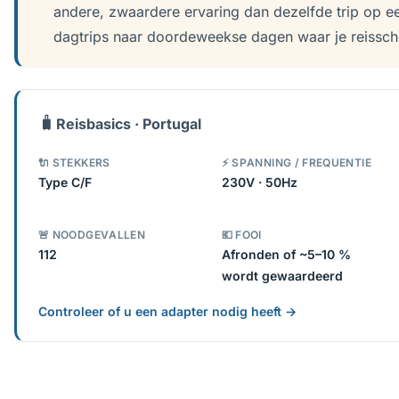
andere, zwaardere ervaring dan dezelfde trip op e
dagtrips naar doordeweekse dagen waar je reissch
🧳
Reisbasics · Portugal
🔌 STEKKERS
⚡ SPANNING / FREQUENTIE
Type C/F
230V · 50Hz
🚨 NOODGEVALLEN
💶 FOOI
112
Afronden of ~5–10 %
wordt gewaardeerd
Controleer of u een adapter nodig heeft →