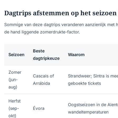
Dagtrips afstemmen op het seizoen
Sommige van deze dagtrips veranderen aanzienlijk met h
de hand liggende zomerdrukte-factor.
Beste
Seizoen
Waarom
dagtripkeuze
Zomer
Cascais of
Strandweer; Sintra is m
(jun-
Arrábida
geboekte tickets
aug)
Herfst
Oogstseizoen in de Alen
(sep-
Évora
wandeltemperaturen
okt)