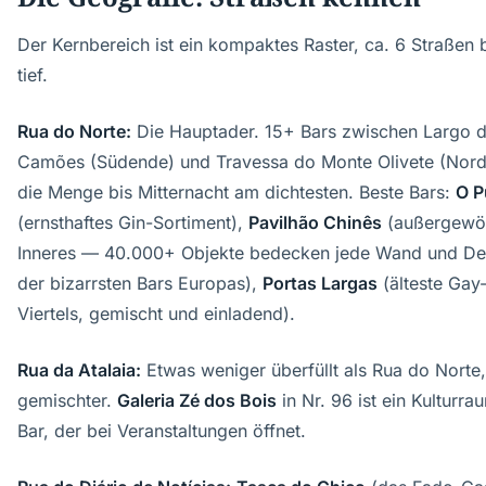
Der Kernbereich ist ein kompaktes Raster, ca. 6 Straßen 
tief.
Rua do Norte:
Die Hauptader. 15+ Bars zwischen Largo 
Camões (Südende) und Travessa do Monte Olivete (Nord).
die Menge bis Mitternacht am dichtesten. Beste Bars:
O P
(ernsthaftes Gin-Sortiment),
Pavilhão Chinês
(außergewöh
Inneres — 40.000+ Objekte bedecken jede Wand und De
der bizarrsten Bars Europas),
Portas Largas
(älteste Gay
Viertels, gemischt und einladend).
Rua da Atalaia:
Etwas weniger überfüllt als Rua do Norte, s
gemischter.
Galeria Zé dos Bois
in Nr. 96 ist ein Kulturr
Bar, der bei Veranstaltungen öffnet.