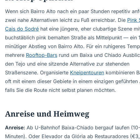
Wenn sich Bairro Alto nach ein paar Stunden repetitiv anfü
zwei nahe Alternativen leicht zu Fuß erreichbar. Die
Pink 
Cais do Sodré
hat eine jüngere, eher clubartige Szene mi
buchstäblich pink bemalten Straße als Mittelpunkt — ein 
minütiger Abstieg von Bairro Alto. Für ein ruhigeres Tem
mehrere
Rooftop-Bars
rund um Baixa und Chiado Ausblic
den Tejo und eine sitzende Alternative zur stehenden
Straßenszene. Organisierte
Kneipentouren
kombinieren Ba
oft mit einem dieser Gebiete in einem einzigen geführten
falls Sie die Route nicht selbst planen möchten.
Anreise und Heimweg
Anreise:
Ab U-Bahnhof Baixa-Chiado bergauf laufen (10
Minuten). Oder Elevador da Glória ab Restauradores (€3,