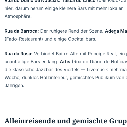
Rua do Diário de Notícias:
Tasca do Chico
(das Fado-Cas
hier; darum herum einige kleinere Bars mit mehr lokaler
Atmosphäre.
Rua da Barroca:
Der ruhigere Rand der Szene.
Adega Ma
(Fado-Restaurant) und einige Cocktailbars.
Rua da Rosa:
Verbindet Bairro Alto mit Príncipe Real, ein
unauffällige Bars entlang.
Artis
(Rua do Diário de Notícias
die klassische Jazzbar des Viertels — Livemusik mehrma
Woche, dunkles Holzinterieur, gemischtes Publikum von
Jährigen.
Alleinreisende und gemischte Gru