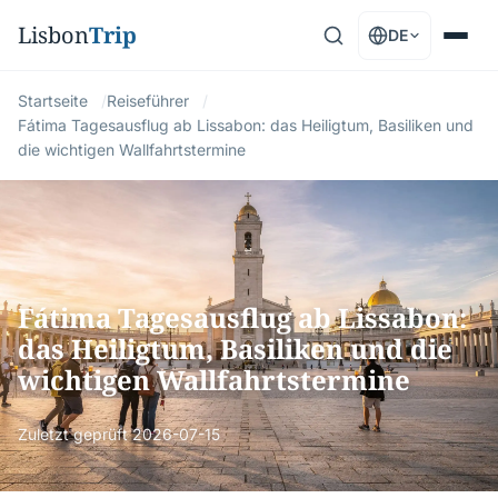
Lisbon
Trip
DE
Startseite
Reiseführer
Fátima Tagesausflug ab Lissabon: das Heiligtum, Basiliken und
die wichtigen Wallfahrtstermine
Fátima Tagesausflug ab Lissabon:
das Heiligtum, Basiliken und die
wichtigen Wallfahrtstermine
Zuletzt geprüft
2026-07-15