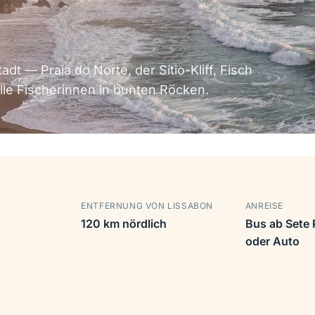
dt — Praia do Norte, der Sítio-Kliff, Fisch
lle Fischerinnen in bunten Röcken.
ENTFERNUNG VON LISSABON
ANREISE
120 km nördlich
Bus ab Sete R
oder Auto