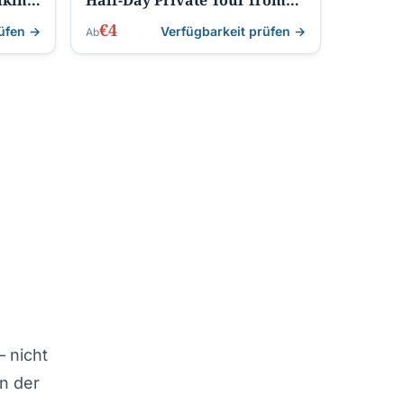
lking
Half-Day Private Tour from
Lisbon
€4
rüfen →
Verfügbarkeit prüfen →
Ab
 nicht
n der