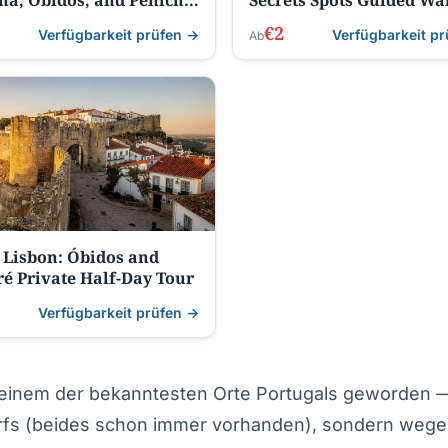
ha, Óbidos, and Peniche
Secrets Spots Guided Wa
rip
Tour
€2
Verfügbarkeit prüfen →
Verfügbarkeit p
Ab
Lisbon: Óbidos and
é Private Half-Day Tour
Verfügbarkeit prüfen →
u einem der bekanntesten Orte Portugals geworden —
rfs (beides schon immer vorhanden), sondern wege