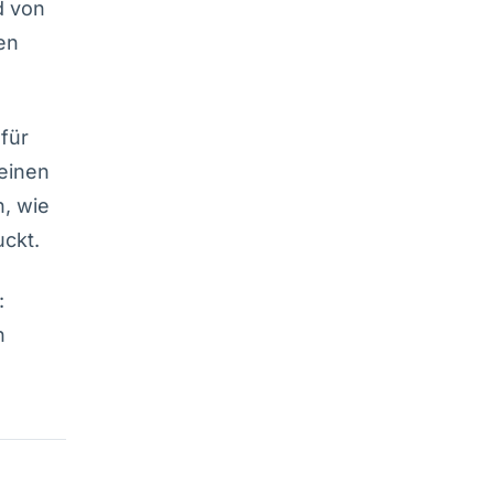
d von
en
für
einen
, wie
uckt.
:
n