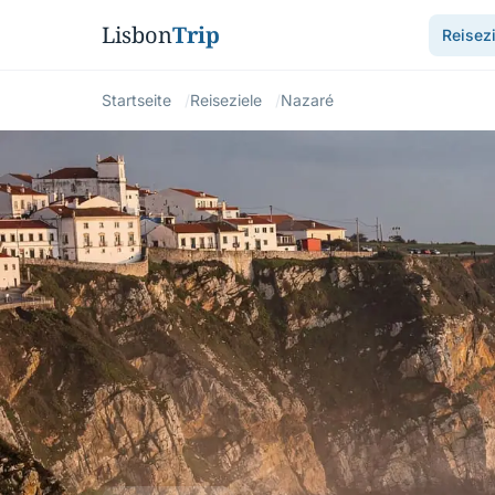
Lisbon
Trip
Reisezi
Startseite
Reiseziele
Nazaré