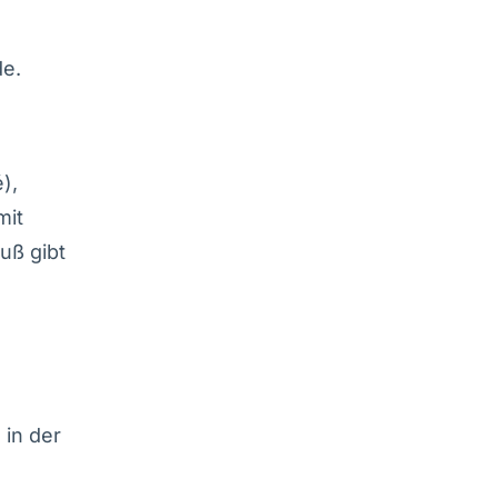
de.
),
mit
uß gibt
 in der