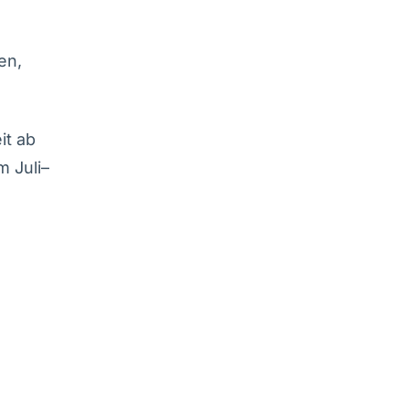
en,
it ab
m Juli–