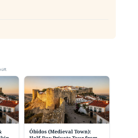
üft.
&
Óbidos (Medieval Town):