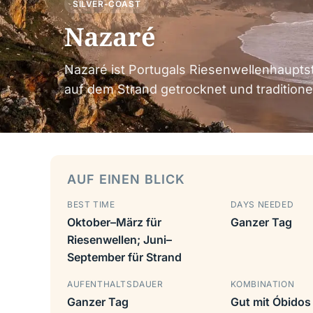
SILVER-COAST
Nazaré
Nazaré ist Portugals Riesenwellenhauptsta
auf dem Strand getrocknet und traditione
AUF EINEN BLICK
BEST TIME
DAYS NEEDED
Oktober–März für
Ganzer Tag
Riesenwellen; Juni–
September für Strand
AUFENTHALTSDAUER
KOMBINATION
Ganzer Tag
Gut mit Óbidos