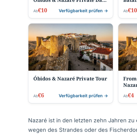
Obidos & Nazaré Private Day
Batal
Trip
Day T
€10
€10
Verfügbarkeit prüfen →
Ab
Ab
Óbidos & Nazaré Private Tour
From 
Nazar
€6
€4
Verfügbarkeit prüfen →
Ab
Ab
Nazaré ist in den letzten zehn Jahren z
wegen des Strandes oder des Fischerdo