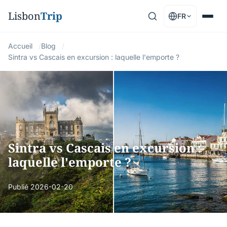
Lisbon
Trip
FR
Accueil
Blog
Sintra vs Cascais en excursion : laquelle l'emporte ?
Sintra vs Cascais en excursion :
laquelle l'emporte ?
Publié
2026-02-20