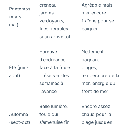
créneau —
Agréable mais
Printemps
jardins
mer encore
(mars-
verdoyants,
fraîche pour se
mai)
files gérables
baigner
si on arrive tôt
Épreuve
Nettement
d’endurance
gagnant —
Été (juin-
face à la foule
plages,
août)
; réserver des
température de la
semaines à
mer, énergie du
l’avance
front de mer
Belle lumière,
Encore assez
Automne
foule qui
chaud pour la
(sept-oct)
s’amenuise fin
plage jusqu’en