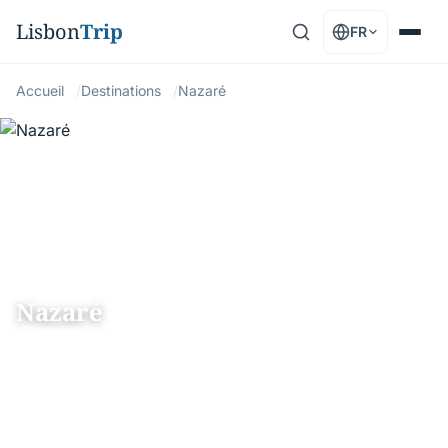
Lisbon
Trip
FR
Accueil
Destinations
Nazaré
SILVER-COAST
Nazaré
Village de pêcheurs de la Silver Coast célèbre
pour ses vagues géantes et ses pêcheuses en
costume traditionnel — à 1h30 de Lisbonne par
l'A8.