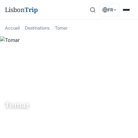
Lisbon
Trip
FR
Accueil
Destinations
Tomar
CENTRO
Tomar
Tomar : Couvent du Christ templier, île centrale,
moulins, églises médiévales, histoire templière
et architecture renaissance portugaise.