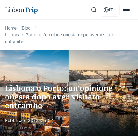
Lisbon
Trip
IT
Home
Blog
Lisbona o Porto: un'opinione onesta dopo aver visitato
entrambe
Lisbona o Porto: un'opinione
onesta dopo aver visitato
entrambe
Pubblicato
2023-05-02