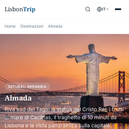
Lisbon
Trip
IT
Home
Destinazioni
Almada
SETUBAL-ARRABIDA
Almada
Riva sud del Tago: la statua del Cristo Rei, i frutti
di mare di Cacilhas, il traghetto di 10 minuti da
Lisbona e la vista panoramica sulla capitale.