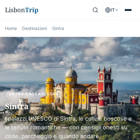
Lisbon
Trip
IT
Home
Destinazioni
Sintra
SINTRA-CASCAIS-COAST
Sintra
I palazzi UNESCO di Sintra, le colline boscose e
le tenute romantiche — con consigli onesti su
code, parcheggio e quando andare.