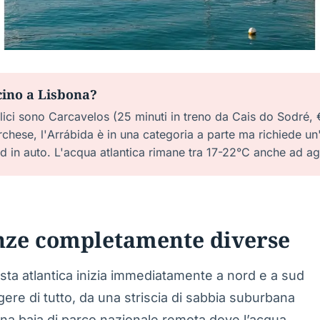
icino a Lisbona?
lici sono Carcavelos (25 minuti in treno da Cais do Sodré, 
rchese, l'Arrábida è in una categoria a parte ma richiede u
ud in auto. L'acqua atlantica rimane tra 17-22°C anche ad a
ienze completamente diverse
costa atlantica inizia immediatamente a nord e a sud
gere di tutto, da una striscia di sabbia suburbana
 una baia di parco nazionale remota dove l’acqua