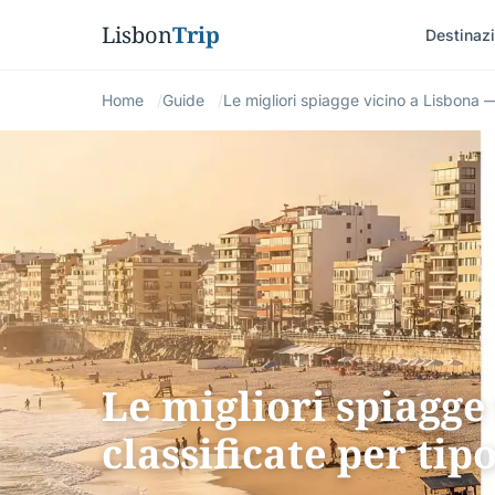
Lisbon
Trip
Destinazi
Home
Guide
Le migliori spiagge vicino a Lisbona — 
Le migliori spiagge
classificate per tipo