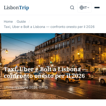
Lisbon
Trip
IT
Home
Guide
Taxi, Uber e Bolt a Lisbona — confronto onesto per il 2026
Taxi, Uber e Bolt a Lisbona —
confronto onesto per il 2026
Ultima revisione
2026-07-15