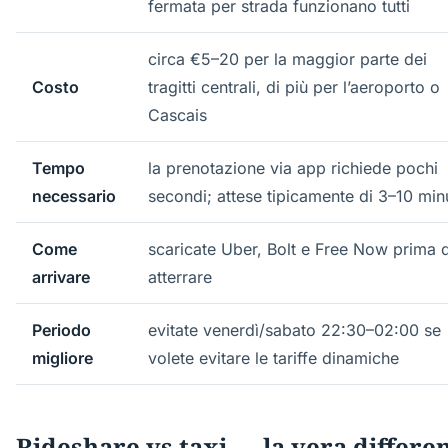
fermata per strada funzionano tutti
circa €5–20 per la maggior parte dei
Costo
tragitti centrali, di più per l’aeroporto o
Cascais
Tempo
la prenotazione via app richiede pochi
necessario
secondi; attese tipicamente di 3–10 minu
Come
scaricate Uber, Bolt e Free Now prima d
arrivare
atterrare
Periodo
evitate venerdì/sabato 22:30–02:00 se
migliore
volete evitare le tariffe dinamiche
Rideshare vs taxi — la vera differe