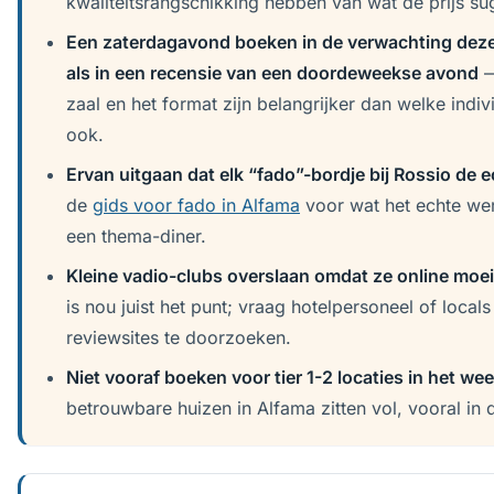
kwaliteitsrangschikking hebben van wat de prijs su
Een zaterdagavond boeken in de verwachting dezel
als in een recensie van een doordeweekse avond
—
zaal en het format zijn belangrijker dan welke indi
ook.
Ervan uitgaan dat elk “fado”-bordje bij Rossio de ec
de
gids voor fado in Alfama
voor wat het echte we
een thema-diner.
Kleine vadio-clubs overslaan omdat ze online moeili
is nou juist het punt; vraag hotelpersoneel of locals
reviewsites te doorzoeken.
Niet vooraf boeken voor tier 1-2 locaties in het we
betrouwbare huizen in Alfama zitten vol, vooral in