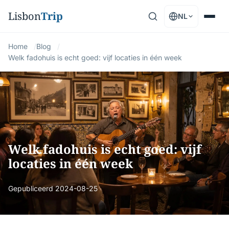
Lisbon
Trip
NL
Home
Blog
Welk fadohuis is echt goed: vijf locaties in één week
Welk fadohuis is echt goed: vijf
locaties in één week
Gepubliceerd
2024-08-25