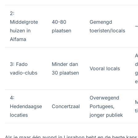
2:
Middelgrote
40-80
Gemengd
huizen in
plaatsen
toeristen/locals
Alfama
A
3: Fado
Minder dan
d
Vooral locals
vadio-clubs
30 plaatsen
g
e
4:
Overwegend
M
Hedendaagse
Concertzaal
Portugees,
t
locaties
jonger publiek
Als je maar één avond in Lissabon hebt en de beste kans 