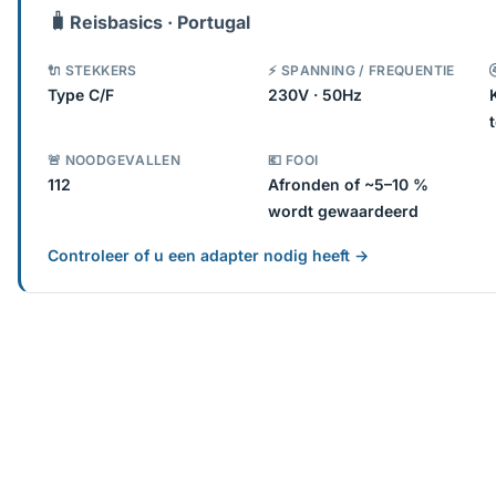
🧳
Reisbasics · Portugal
🔌 STEKKERS
⚡ SPANNING / FREQUENTIE
Type C/F
230V · 50Hz
🚨 NOODGEVALLEN
💶 FOOI
112
Afronden of ~5–10 %
wordt gewaardeerd
Controleer of u een adapter nodig heeft →