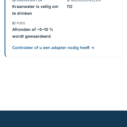
🚰 KRAANWATER
🚨 NOODGEVALLEN
Kraanwater is veilig om
112
te drinken
💶 FOOI
Afronden of ~5–10 %
wordt gewaardeerd
Controleer of u een adapter nodig heeft →