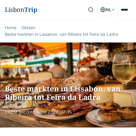
Lisbon
Trip
NL
Home
Gidsen
Beste markten in Lissabon: van Ribeira tot Feira da Ladra
Beste markten in Lissabon: van
Ribeira tot Feira da Ladra
Laatst gecontroleerd
2026-07-15