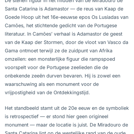
De stenen figuur in het midden van de Miradouro de
Santa Catarina is Adamastor — de reus van Kaap de
Goede Hoop uit het 16e-eeuwse epos Os Lusíadas van
Camões, het stichtende gedicht van de Portugese
literatuur. In Camões’ verhaal is Adamastor de geest
van de Kaap der Stormen, door de vloot van Vasco da
Gama ontmoet terwijl ze de zuidpunt van Afrika
omzeilen: een monsterlijke figuur die rampspoed
voorspelt voor de Portugese zeelieden die de
onbekende zeeën durven bevaren. Hij is zowel een
waarschuwing als een monument voor de
vrijpostigheid van de Ontdekkingstijd.
Het standbeeld stamt uit de 20e eeuw en de symboliek
is retrospectief — er stond hier geen origineel
monument — maar de locatie is juist. De Miradouro de
Santa Catarina ligt op de westelijke rand van de oude