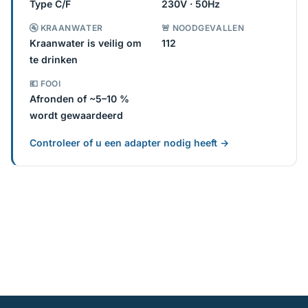
Type C/F
230V · 50Hz
🚰 KRAANWATER
🚨 NOODGEVALLEN
Kraanwater is veilig om
112
te drinken
💶 FOOI
Afronden of ~5–10 %
wordt gewaardeerd
Controleer of u een adapter nodig heeft →