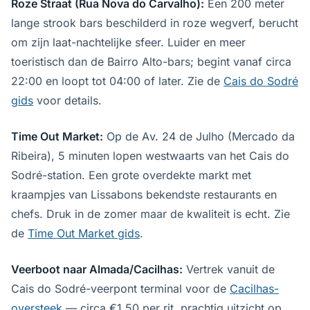
Roze Straat (Rua Nova do Carvalho):
Een 200 meter
lange strook bars beschilderd in roze wegverf, berucht
om zijn laat-nachtelijke sfeer. Luider en meer
toeristisch dan de Bairro Alto-bars; begint vanaf circa
22:00 en loopt tot 04:00 of later. Zie de
Cais do Sodré
gids
voor details.
Time Out Market:
Op de Av. 24 de Julho (Mercado da
Ribeira), 5 minuten lopen westwaarts van het Cais do
Sodré-station. Een grote overdekte markt met
kraampjes van Lissabons bekendste restaurants en
chefs. Druk in de zomer maar de kwaliteit is echt. Zie
de
Time Out Market gids
.
Veerboot naar Almada/Cacilhas:
Vertrek vanuit de
Cais do Sodré-veerpont terminal voor de
Cacilhas-
oversteek
— circa €1,50 per rit, prachtig uitzicht op