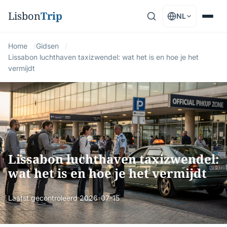
Lisbon
Trip
NL
Home
Gidsen
Lissabon luchthaven taxizwendel: wat het is en hoe je het
vermijdt
Lissabon luchthaven taxizwendel:
wat het is en hoe je het vermijdt
Laatst gecontroleerd
2026-07-15