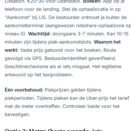
Lissabon. €20-30 voor UberBlack.
Boeken:
App op je
telefoon voor de landing. Stel de ophaallocatie in op
“Aankomst” bij LIS. De bestuurder ontmoet je buiten de
aankomstterminal (aangewezen rideshare-ophaalzone o
niveau 0).
Wachttijd:
doorgaans 3-7 minuten. Kan 10-15
minuten zijn tijdens piek-aankomstslots.
Waarom het
werkt:
Vaste prijs getoond voor het boeken. Route
gevolgd via GPS. Bestuurderidentiteit geverifieerd.
Geschilmechanisme als er iets misgaat. Het legitieme
antwoord op het taxiprobleem.
Één voorbehoud:
Piekprijzen gelden tijdens
piekperioden. Tijdens pieken kan de Uber-prijs het tarief
met de meter overtreffen. Controleer beide voor het
bevestigen.