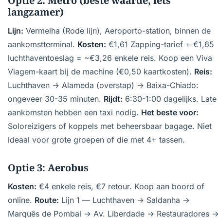
Optie 2: Metro (beste waarde, iets
langzamer)
Lijn:
Vermelha (Rode lijn), Aeroporto-station, binnen de
aankomstterminal.
Kosten:
€1,61 Zapping-tarief + €1,65
luchthaventoeslag = ~€3,26 enkele reis. Koop een Viva
Viagem-kaart bij de machine (€0,50 kaartkosten).
Reis:
Luchthaven → Alameda (overstap) → Baixa-Chiado:
ongeveer 30-35 minuten.
Rijdt:
6:30-1:00 dagelijks. Late
aankomsten hebben een taxi nodig.
Het beste voor:
Soloreizigers of koppels met beheersbaar bagage. Niet
ideaal voor grote groepen of die met 4+ tassen.
Optie 3: Aerobus
Kosten:
€4 enkele reis, €7 retour. Koop aan boord of
online.
Route:
Lijn 1 — Luchthaven → Saldanha →
Marquês de Pombal → Av. Liberdade → Restauradores 