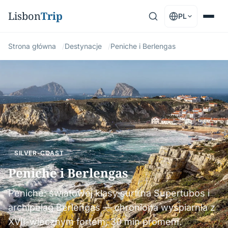
Lisbon
Trip
PL
Strona główna
Destynacje
Peniche i Berlengas
SILVER-COAST
Peniche i Berlengas
Peniche: światowej klasy surf na Supertubos i
archipelag Berlengas — chroniona wyspiarnia z
XVII-wiecznym fortem, 30 min promem.