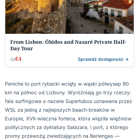
From Lisbon: Óbidos and Nazaré Private Half-
Day Tour
€4
Sprawdź dostępność →
Od
Peniche to port rybacki wcięty w wąski półwysep 90
km na północ od Lizbony. Wyróżniają go trzy rzeczy:
fala surfingowa o nazwie Supertubos uznawana przez
WSL za jedną z najlepszych beach-breaków w
Europie, XVII-wieczna forteca, która więziła więźniów
politycznych za dyktatury Salazara, i port, z którego
promy przewożą zwiedzających na Berlengas —