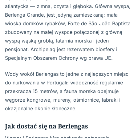
atlantycka — zimna, czysta i głęboka. Główna wyspa,
Berlenga Grande, jest jedyną zamieszkaną: mała
wioska domków rybaków, Forte de São João Baptista
zbudowany na małej wyspce połączonej z główną
wyspą wąską groblą, latarnia morska i jeden
pensjonat. Archipelag jest rezerwatem biosfery i
Specjalnym Obszarem Ochrony wg prawa UE.
Wody wokół Berlengas to jedne z najlepszych miejsc
do nurkowania w Portugali: widoczność regularnie
przekracza 15 metrów, a fauna morska obejmuje
węgorze kongrowe, mureny, ośmiornice, labraki i
okazjonalne okonie słoneczne.
Jak dostać się na Berlengas
Viamar i Berlengas Mar obsługują połączenia