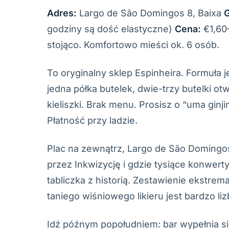
Adres:
Largo de São Domingos 8, Baixa
G
godziny są dość elastyczne)
Cena:
€1,60–
stojąco. Komfortowo mieści ok. 6 osób.
To oryginalny sklep Espinheira. Formuła
jedna półka butelek, dwie-trzy butelki otw
kieliszki. Brak menu. Prosisz o “uma ginji
Płatność przy ladzie.
Plac na zewnątrz, Largo de São Domingo
przez Inkwizycję i gdzie tysiące konwert
tabliczka z historią. Zestawienie ekstrem
taniego wiśniowego likieru jest bardzo li
Idź późnym popołudniem: bar wypełnia s