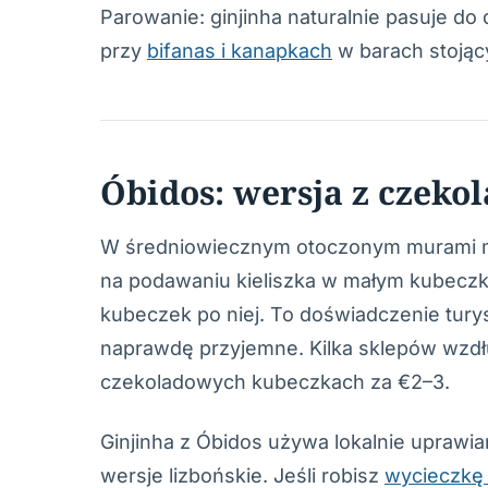
Parowanie: ginjinha naturalnie pasuje do d
przy
bifanas i kanapkach
w barach stojąc
Óbidos: wersja z czek
W średniowiecznym otoczonym murami mia
na podawaniu kieliszka w małym kubeczku 
kubeczek po niej. To doświadczenie tury
naprawdę przyjemne. Kilka sklepów wzdłuż
czekoladowych kubeczkach za €2–3.
Ginjinha z Óbidos używa lokalnie uprawian
wersje lizbońskie. Jeśli robisz
wycieczkę