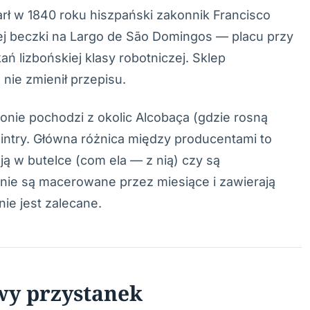
arł w 1840 roku hiszpański zakonnik Francisco
dnej beczki na Largo de São Domingos — placu przy
 lizbońskiej klasy robotniczej. Sklep
 nie zmienił przepisu.
onie pochodzi z okolic Alcobaça (gdzie rosną
Sintry. Główna różnica między producentami to
ją w butelce (com ela — z nią) czy są
śnie są macerowane przez miesiące i zawierają
nie jest zalecane.
wy przystanek