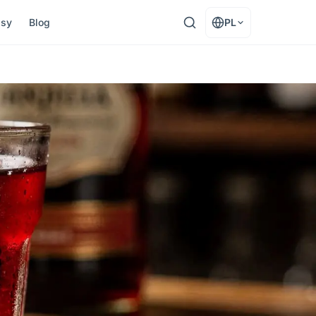
asy
Blog
PL