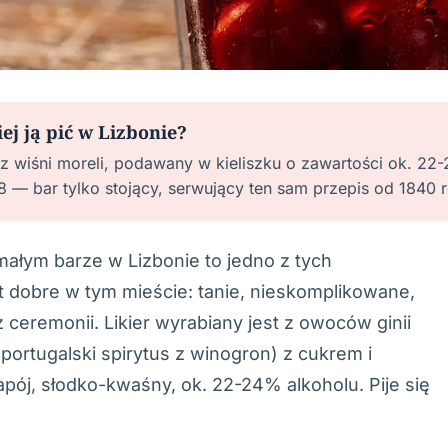
iej ją pić w Lizbonie?
ier z wiśni moreli, podawany w kieliszku o zawartości ok. 2
 — bar tylko stojący, serwujący ten sam przepis od 1840 r
 małym barze w Lizbonie to jedno z tych
st dobre w tym mieście: tanie, nieskomplikowane,
 ceremonii. Likier wyrabiany jest z owoców ginii
ortugalski spirytus z winogron) z cukrem i
ój, słodko-kwaśny, ok. 22-24% alkoholu. Pije się