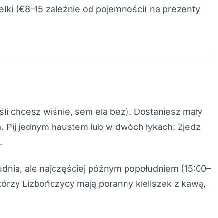
telki (€8–15 zależnie od pojemności) na prezenty
śli chcesz wiśnie, sem ela bez). Dostaniesz mały
ka. Pij jednym haustem lub w dwóch łykach. Zjedz
.
udnia, ale najczęściej późnym popołudniem (15:00–
ektórzy Lizbończycy mają poranny kieliszek z kawą,