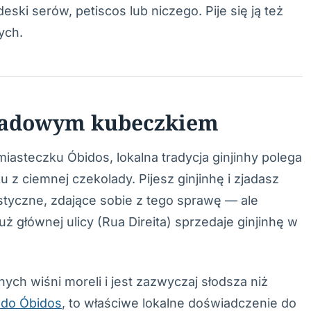
eski serów, petiscos lub niczego. Pije się ją też
ych.
oladowym kubeczkiem
steczku Óbidos, lokalna tradycja ginjinhy polega
z ciemnej czekolady. Pijesz ginjinhę i zjadasz
styczne, zdające sobie z tego sprawę — ale
 głównej ulicy (Rua Direita) sprzedaje ginjinhę w
ych wiśni moreli i jest zazwyczaj słodsza niż
 do Óbidos
, to właściwe lokalne doświadczenie do