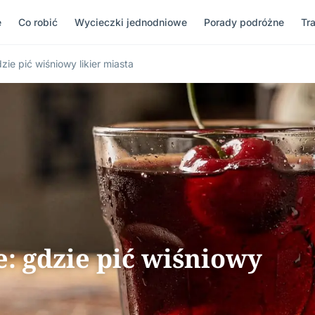
e
Co robić
Wycieczki jednodniowe
Porady podróżne
Tr
zie pić wiśniowy likier miasta
: gdzie pić wiśniowy