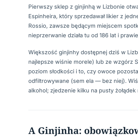
Pierwszy sklep z ginjinhą w Lizbonie otw
Espinheira, który sprzedawał likier z je
Rossio, zawsze będącym miejscem spotkań
nieprzerwanie działa tu od 186 lat i prawie
Większość ginjinhy dostępnej dziś w Lizb
najlepsze wiśnie morele) lub ze wzgórz 
poziom słodkości i to, czy owoce pozosta
odfiltrowywane (sem ela — bez niej). Wi
alkohol; zjedzenie kilku na pusty żołądek 
A Ginjinha: obowiązko