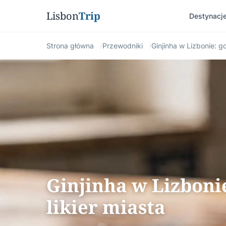
Lisbon
Trip
Destynacj
Strona główna
Przewodniki
Ginjinha w Lizbonie: gd
Ginjinha w Lizbonie
likier miasta