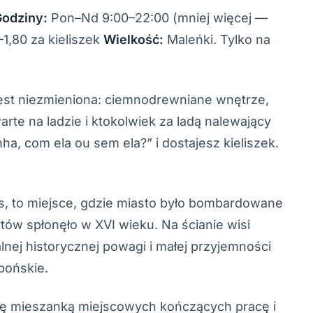
odziny:
Pon–Nd 9:00–22:00 (mniej więcej —
1,80 za kieliszek
Wielkość:
Maleńki. Tylko na
 jest niezmieniona: ciemnodrewniane wnętrze,
arte na ladzie i ktokolwiek za ladą nalewający
nha, com ela ou sem ela?” i dostajesz kieliszek.
s, to miejsce, gdzie miasto było bombardowane
ytów spłonęło w XVI wieku. Na ścianie wisi
alnej historycznej powagi i małej przyjemności
zbońskie.
ię mieszanką miejscowych kończących pracę i