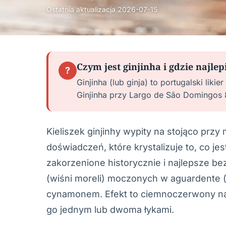
Ostatnia aktualizacja
2026-07-15
Czym jest ginjinha i gdzie najlep
?
Ginjinha (lub ginja) to portugalski lik
Ginjinha przy Largo de São Domingos 8
Kieliszek ginjinhy wypity na stojąco przy
doświadczeń, które krystalizuje to, co je
zakorzenione historycznie i najlepsze bez
(wiśni moreli) moczonych w aguardente (p
cynamonem. Efekt to ciemnoczerwony nap
go jednym lub dwoma łykami.