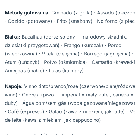
Metody gotowania:
Grelhado (z grilla) · Assado (pieczo
· Cozido (gotowany) · Frito (smażony) · No forno (z piec
Białka:
Bacalhau (dorsz solony — narodowy składnik,
dziesiątki przygotowań) · Frango (kurczak) · Porco
(wieprzowina) · Vitela (cielęcina) · Borrego (jagnięcina) ·
Atum (tuńczyk) · Polvo (ośmiornica) · Camarão (krewetki
Amêijoas (małże) · Lulas (kalmary)
Napoje:
Vinho tinto/branco/rosé (czerwone/białe/różow
wino) · Cerveja (piwo — imperial = mały kufel, caneca =
duży) · Água com/sem gás (woda gazowana/niegazowa
· Café (espresso) · Galão (kawa z mlekiem, jak latte) · M
de leite (kawa z mlekiem, jak cappuccino)