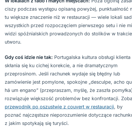
W lokalach z fado i małych miejscach:
Poza ogólną zasa
ciszy podczas występu opisaną powyżej, punktualność 
tu większe znaczenie niż w restauracji — wiele lokali sa
wszystkich przed rozpoczęciem pierwszego setu i nie mi
widzi spóźnialskich prowadzonych do stolików w trakcie
utworu.
Gdy coś idzie nie tak:
Portugalska kultura obsługi klienta
skłania się ku cichej korekcie, a nie dramatycznym
przeprosinom. Jeśli rachunek wydaje się błędny lub
zamówienie jest pomylone, spokojne „desculpe, acho qu
há um engano” (przepraszam, myślę, że zaszła pomyłka
rozwiązuje większość problemów bez konfrontacji. Zob
przewodnik po oszustwie z couvert w restauracji
, by
poznać najczęstsze nieporozumienie dotyczące rachunk
z jakim spotykają się turyści.