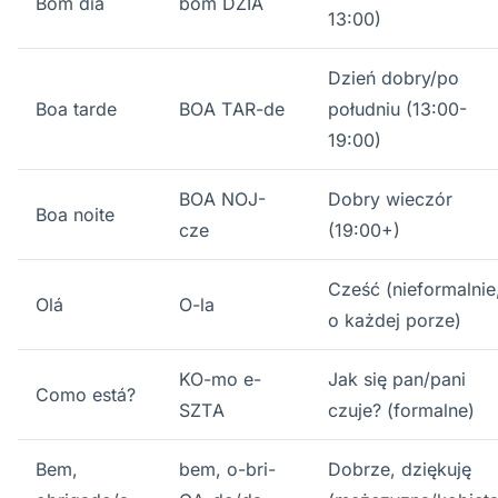
Bom dia
bom DŻIA
13:00)
Dzień dobry/po
Boa tarde
BOA TAR-de
południu (13:00-
19:00)
BOA NOJ-
Dobry wieczór
Boa noite
cze
(19:00+)
Cześć (nieformalnie
Olá
O-la
o każdej porze)
KO-mo e-
Jak się pan/pani
Como está?
SZTA
czuje? (formalne)
Bem,
bem, o-bri-
Dobrze, dziękuję