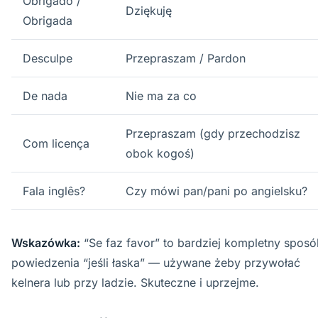
Obrigado /
Dziękuję
Obrigada
Desculpe
Przepraszam / Pardon
De nada
Nie ma za co
Przepraszam (gdy przechodzisz
Com licença
obok kogoś)
Fala inglês?
Czy mówi pan/pani po angielsku?
Wskazówka:
“Se faz favor” to bardziej kompletny spos
powiedzenia “jeśli łaska” — używane żeby przywołać
kelnera lub przy ladzie. Skuteczne i uprzejme.