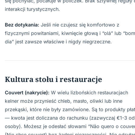
się pochylać, pocałuje w policzek. Brak sztywnej reguły 
interakcji turystycznych.
Bez dotykania:
Jeśli nie czujesz się komfortowo z
fizycznymi powitaniami, kiwnięcie głową i “olá” lub “bo
dia” jest zawsze właściwe i nigdy niegrzeczne.
Kultura stołu i restauracje
Couvert (nakrycie):
W wielu lizbońskich restauracjach
kelner może przynieść chleb, masło, oliwki lub inne
przekąski, które nie były zamówione. Są to produkty pła
— kwota jest doliczana do rachunku (zazwyczaj €1-3 od
osoby). Możesz je odesłać słowami “Não quero o couver
(Nie chcę couvert) bez żadnej niezręczności. Nie odsyła