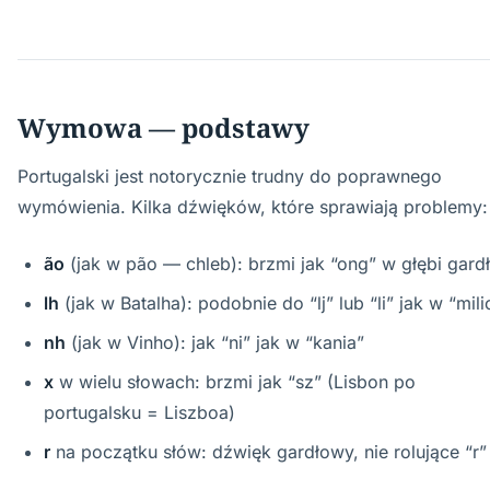
Wymowa — podstawy
Portugalski jest notorycznie trudny do poprawnego
wymówienia. Kilka dźwięków, które sprawiają problemy:
ão
(jak w pão — chleb): brzmi jak “ong” w głębi gard
lh
(jak w Batalha): podobnie do “lj” lub “li” jak w “mili
nh
(jak w Vinho): jak “ni” jak w “kania”
x
w wielu słowach: brzmi jak “sz” (Lisbon po
portugalsku = Liszboa)
r
na początku słów: dźwięk gardłowy, nie rolujące “r”