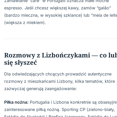
Zamawianie “café” w Portugalii oznacza małe mocne
espresso. Jeśli chcesz większej kawy, zamów “galão”
(bardzo mleczna, w wysokiej szklance) lub “meia de leit
(większa z mlekiem).
Rozmowy z Lizbończykami — co lu
się słyszeć
Dla odwiedzających chcących prowadzić autentyczne
rozmowy z mieszkańcami Lizbony, kilka tematów, które
zazwyczaj generują zaangażowanie:
Piłka nożna:
Portugalia i Lizbona konkretnie są obsesyjni
zainteresowane piłką nożną. Sporting CP (zielono-biały,
Estádio de Alvalade) i Benfica (czerwony, Estádio da Luz