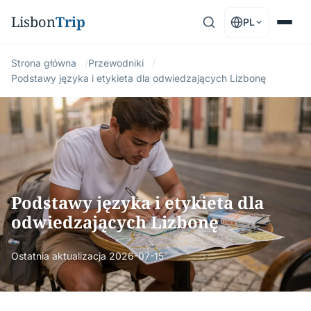
Lisbon
Trip
PL
Strona główna
Przewodniki
Podstawy języka i etykieta dla odwiedzających Lizbonę
Podstawy języka i etykieta dla
odwiedzających Lizbonę
Ostatnia aktualizacja
2026-07-15