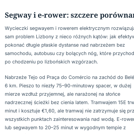
Segway i e-rower: szczere porówna
Wycieczki segwayem i rowerem elektrycznym rozwiązuj
sam problem Lizbony z nieco różnych kątów: jak efekty
pokonać długie płaskie dystanse nad nabrzeżem bez
samochodu, autobusu czy bolących nóg, które przycho
po chodzeniu po lizbońskich wzgórzach.
Nabrzeże Tejo od Praça do Comércio na zachód do Bel
6 km. Pieszo to niezły 75–90-minutowy spacer, w dużej
mierze wzdłuż przyjemnej, ale narażonej na słońce
nadrzecznej ścieżki bez cienia latem. Tramwajem 15E tr
minut i kosztuje €1,60, ale tramwaj nie zatrzymuje się pr
wszystkich punktach zainteresowania nad wodą. E-row
lub segwayem to 20–25 minut w wygodnym tempie z