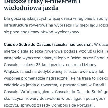
Dłuższe trasy e-rowerem i
wielodniowa jazda
Dla gości spędzających więcej czasu w regionie Lizbony
infrastruktura rowerowa na wybrzeżu i w głębi lądu rozc
się poza codzienny obwód wycieczkowy.
Cais do Sodré do Cascais (ścieżka nadrzeczna):
W duże
mierze ciągła ścieżka rowerowa podąża wzdłuż ujścia Te
następnie wybrzeża atlantyckiego z Belém przez Estoril 
Cascais — około 35 km łącznie z centrum Lizbony.
Większość jest na dedykowanej ścieżce rowerowej lub
wspólnej promenadzie nadrzecznej. Pełna trasa to dosko
całodniowa jazda e-rowerem, z przystankami w Estoril i
Cascais. Wróć pociągiem z Cascais do Cais do Sodré g
skończysz (rowery dozwolone w pociągach poza godzi
szczytu, sprawdź zasady Comboios de Portugal).