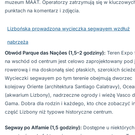
muzeum MAAT. Operatorzy zatrzymują się w kluczowyc
punktach na komentarz i zdjęcia.
Lizbońska prowadzona wycieczka segwayem wzdłuż
nabrzeża
Obwód Parque das Nações (1,5–2 godziny):
Teren Expo
na wschód od centrum jest celowo zaprojektowany pod 
rowerową i ma doskonałą sieć płaskich, szerokich ścież
Wycieczki segwayem po tym terenie obejmują dworzec
kolejowy Oriente (architektura Santiago Calatravy), Ocea
(akwarium Lizbony), nadrzeczne ogrody i wieżę Vasco 
Gama. Dobra dla rodzin i każdego, kto chce zobaczyć i
część Lizbony niż typowe historyczne centrum.
Segway po Alfamie (1,5 godziny):
Dostępne u niektórych