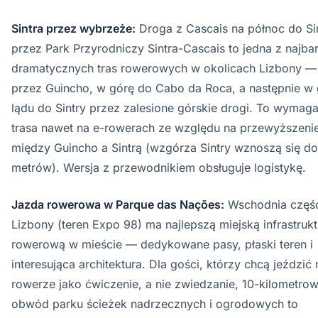
Sintra przez wybrzeże:
Droga z Cascais na północ do Si
przez Park Przyrodniczy Sintra-Cascais to jedna z najbar
dramatycznych tras rowerowych w okolicach Lizbony —
przez Guincho, w górę do Cabo da Roca, a następnie w 
lądu do Sintry przez zalesione górskie drogi. To wymag
trasa nawet na e-rowerach ze względu na przewyższeni
między Guincho a Sintrą (wzgórza Sintry wznoszą się d
metrów). Wersja z przewodnikiem obsługuje logistykę.
Jazda rowerowa w Parque das Nações:
Wschodnia częś
Lizbony (teren Expo 98) ma najlepszą miejską infrastrukt
rowerową w mieście — dedykowane pasy, płaski teren i
interesująca architektura. Dla gości, którzy chcą jeździć 
rowerze jako ćwiczenie, a nie zwiedzanie, 10-kilometro
obwód parku ścieżek nadrzecznych i ogrodowych to