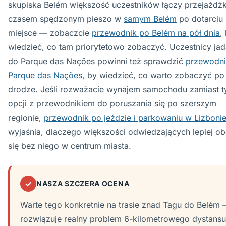
skupiska Belém większość uczestników łączy przejażdż
czasem spędzonym pieszo w
samym Belém
po dotarciu
miejsce — zobaczcie
przewodnik po Belém na pół dnia
,
wiedzieć, co tam priorytetowo zobaczyć. Uczestnicy ja
do Parque das Nações powinni też sprawdzić
przewodni
Parque das Nações
, by wiedzieć, co warto zobaczyć po
drodze. Jeśli rozważacie wynajem samochodu zamiast t
opcji z przewodnikiem do poruszania się po szerszym
regionie,
przewodnik po jeździe i parkowaniu w Lizboni
wyjaśnia, dlaczego większości odwiedzających lepiej ob
się bez niego w centrum miasta.
✓
NASZA SZCZERA OCENA
Warte tego konkretnie na trasie znad Tagu do Belém
rozwiązuje realny problem 6-kilometrowego dystansu