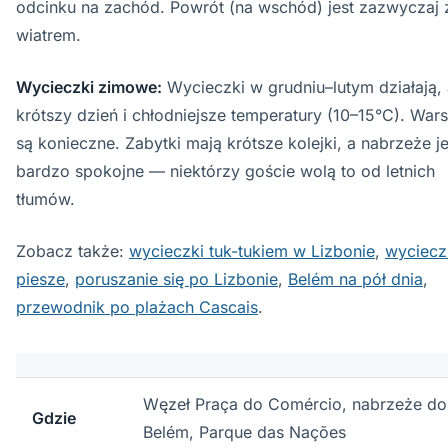
odcinku na zachód. Powrót (na wschód) jest zazwyczaj 
wiatrem.
Wycieczki zimowe:
Wycieczki w grudniu–lutym działają, 
krótszy dzień i chłodniejsze temperatury (10–15°C). War
są konieczne. Zabytki mają krótsze kolejki, a nabrzeże je
bardzo spokojne — niektórzy goście wolą to od letnich
tłumów.
Zobacz także:
wycieczki tuk-tukiem w Lizbonie
,
wyciecz
piesze
,
poruszanie się po Lizbonie
,
Belém na pół dnia
,
przewodnik po plażach Cascais
.
Węzeł Praça do Comércio, nabrzeże do
Gdzie
Belém, Parque das Nações