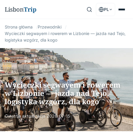
Lisbon
Trip
PL
Strona główna
Przewodniki
Wycieczki segwayem i rowerem w Lizbonie — jazda nad Tejo,
logistyka wzgórz, dla kogo
Wycieczki segwayem i rowerem
w Lizbonie — jazda nad Tejo,
logistyka wzgórz, dla kogo
Ostatnia aktualizacja
2026-07-15