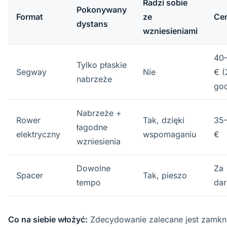
Radzi sobie
Pokonywany
Format
ze
Ce
dystans
wzniesieniami
40
Tylko płaskie
Segway
Nie
€ (
nabrzeże
god
Nabrzeże +
Rower
Tak, dzięki
35
łagodne
elektryczny
wspomaganiu
€
wzniesienia
Dowolne
Za
Spacer
Tak, pieszo
tempo
da
Co na siebie włożyć:
Zdecydowanie zalecane jest zamkn