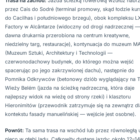
Trasa na zachód:
Jazda ścieżką rowerową wzdłuż nabr
przez Cais do Sodré (terminal promowy, skąd łodzie kur
do Cacilhas i południowego brzegu), obok kompleksu L
Factory w Alcântarze (widoczny od drogi nadrzecznej —
dawna drukarnia przerobiona na centrum kreatywne,
niedzielny targ, restauracje), kontynuacja do muzeum M
(Muzeum Sztuki, Architektury i Technologii —
czerwonodachowy budynek, do którego można wejść
spacerując po jego zakrzywionej dachu), następnie do
Pomnika Odkrywców (betonowy dziób wyglądający na T
Wieży Belém (jazda na ścieżkę nadrzeczną, która daje
najlepszy widok na wieżę od strony rzeki) i klasztoru
Hieronimitów (przewodnik zatrzymuje się na zewnątrz dl
kontekstu fasady manuelińskiej — wejście jest osobne).
Powrót:
Ta sama trasa na wschód lub przez równoległą u
nieco w głębi lądu. Całkowity dystans jazdy: około 12–1