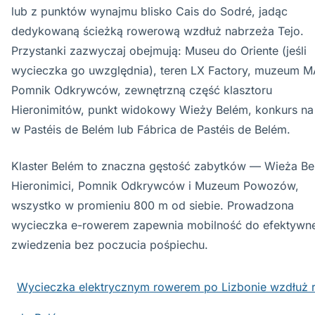
lub z punktów wynajmu blisko Cais do Sodré, jadąc
dedykowaną ścieżką rowerową wzdłuż nabrzeża Tejo.
Przystanki zazwyczaj obejmują: Museu do Oriente (jeśli
wycieczka go uwzględnia), teren LX Factory, muzeum M
Pomnik Odkrywców, zewnętrzną część klasztoru
Hieronimitów, punkt widokowy Wieży Belém, konkurs na
w Pastéis de Belém lub Fábrica de Pastéis de Belém.
Klaster Belém to znaczna gęstość zabytków — Wieża Be
Hieronimici, Pomnik Odkrywców i Muzeum Powozów,
wszystko w promieniu 800 m od siebie. Prowadzona
wycieczka e-rowerem zapewnia mobilność do efektywn
zwiedzenia bez poczucia pośpiechu.
Wycieczka elektrycznym rowerem po Lizbonie wzdłuż r