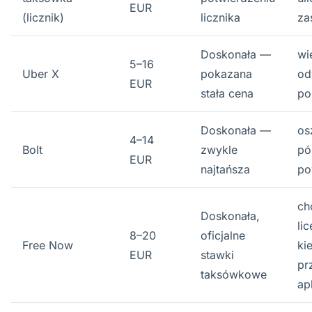
EUR
(licznik)
licznika
za
Doskonała —
wi
5–16
Uber X
pokazana
od
EUR
stała cena
po
Doskonała —
os
4–14
Bolt
zwykle
pó
EUR
najtańsza
po
ch
Doskonała,
li
8–20
oficjalne
Free Now
ki
EUR
stawki
pr
taksówkowe
apl