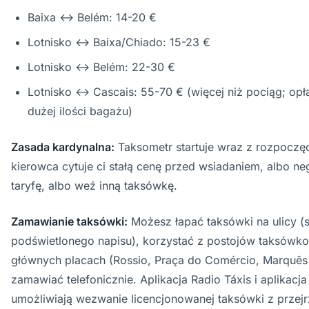
Baixa ↔ Belém: 14-20 €
Lotnisko ↔ Baixa/Chiado: 15-23 €
Lotnisko ↔ Belém: 22-30 €
Lotnisko ↔ Cascais: 55-70 € (więcej niż pociąg; opła
dużej ilości bagażu)
Zasada kardynalna:
Taksometr startuje wraz z rozpoczęc
kierowca cytuje ci stałą cenę przed wsiadaniem, albo ne
taryfę, albo weź inną taksówkę.
Zamawianie taksówki:
Możesz łapać taksówki na ulicy (
podświetlonego napisu), korzystać z postojów taksówk
głównych placach (Rossio, Praça do Comércio, Marquês
zamawiać telefonicznie. Aplikacja Radio Táxis i aplikacj
umożliwiają wezwanie licencjonowanej taksówki z przejr