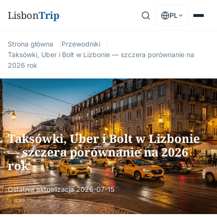
Lisbon
Trip
PL
Strona główna
Przewodniki
Taksówki, Uber i Bolt w Lizbonie — szczera porównanie na
2026 rok
Taksówki, Uber i Bolt w Lizbonie
— szczera porównanie na 2026
rok
Ostatnia aktualizacja
2026-07-15