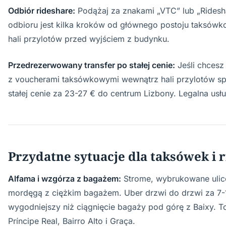
Odbiór rideshare:
Podążaj za znakami „VTC” lub „Ridesh
odbioru jest kilka kroków od głównego postoju taksó
hali przylotów przed wyjściem z budynku.
Przedrezerwowany transfer po stałej cenie:
Jeśli chcesz
z voucherami taksówkowymi wewnątrz hali przylotów spr
stałej cenie za 23-27 € do centrum Lizbony. Legalna usł
Przydatne sytuacje dla taksówek i 
Alfama i wzgórza z bagażem:
Strome, wybrukowane ulic
mordęgą z ciężkim bagażem. Uber drzwi do drzwi za 7-1
wygodniejszy niż ciągnięcie bagaży pod górę z Baixy. 
Príncipe Real, Bairro Alto i Graça.