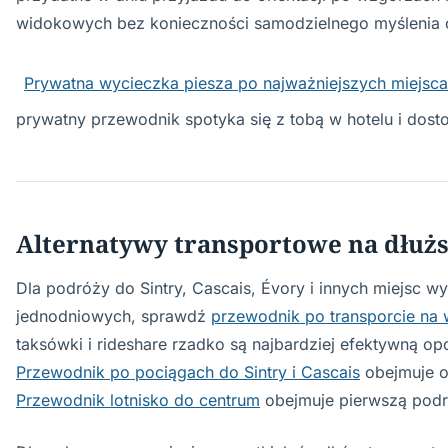
widokowych bez konieczności samodzielnego myślenia o
Prywatna wycieczka piesza po najważniejszych miejsc
prywatny przewodnik spotyka się z tobą w hotelu i dosto
Alternatywy transportowe na dłużs
Dla podróży do Sintry, Cascais, Évory i innych miejsc w
jednodniowych, sprawdź
przewodnik po transporcie na 
taksówki i rideshare rzadko są najbardziej efektywną opcj
Przewodnik po pociągach do Sintry i Cascais
obejmuje o
Przewodnik lotnisko do centrum
obejmuje pierwszą podró