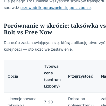
Dla pełnego zrozumienia wszystkich środków transportu
sprawdź
przewodnik poruszanie się po Lizbonie
.
Porównanie w skrócie: taksówka vs
Bolt vs Free Now
Dla osób zastanawiających się, którą aplikację otworzyć
kolejności — oto uczciwe zestawienie.
Typowa
cena
Opcja
Przejrzystość
Na
(centrum
Lizbony)
Licencjonowana
Dobra po
za
7–20
taksówka
potwierdzeniu
ul