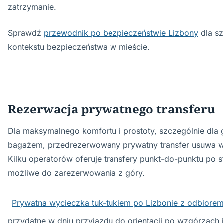
zatrzymanie.
Sprawdź
przewodnik po bezpieczeństwie Lizbony
dla s
kontekstu bezpieczeństwa w mieście.
Rezerwacja prywatnego transferu
Dla maksymalnego komfortu i prostoty, szczególnie dla g
bagażem, przedrezerwowany prywatny transfer usuwa w
Kilku operatorów oferuje transfery punkt-do-punktu po s
możliwe do zarezerwowania z góry.
Prywatna wycieczka tuk-tukiem po Lizbonie z odbiorem
przydatne w dniu przyjazdu do orientacji po wzgórzach 