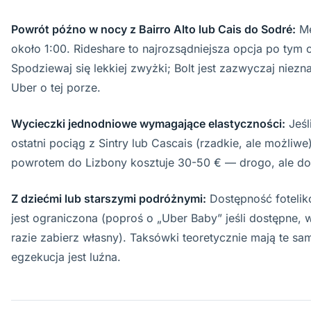
Powrót późno w nocy z Bairro Alto lub Cais do Sodré:
Me
około 1:00. Rideshare to najrozsądniejsza opcja po tym c
Spodziewaj się lekkiej zwyżki; Bolt jest zazwyczaj niezn
Uber o tej porze.
Wycieczki jednodniowe wymagające elastyczności:
Jeśl
ostatni pociąg z Sintry lub Cascais (rzadkie, ale możliwe
powrotem do Lizbony kosztuje 30-50 € — drogo, ale do
Z dziećmi lub starszymi podróżnymi:
Dostępność fotelik
jest ograniczona (poproś o „Uber Baby” jeśli dostępne,
razie zabierz własny). Taksówki teoretycznie mają te sa
egzekucja jest luźna.