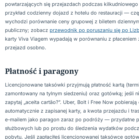
powtarzających się przejazdach podczas kilkudniowego
przykład codzienny dojazd z hotelu do restauracji — częs
wychodzi porównanie ceny grupowej z biletem dziennym
publiczny; zobacz
przewodnik po poruszaniu się po Liz
karty Viva Viagem wypadają w porównaniu z płaceniem 
przejazd osobno.
Płatność i paragony
Licencjonowane taksówki przyjmują płatność kartą (termi
zamontowany na tylnym siedzeniu) oraz gotówką; jeśli ni
zapytaj „aceita cartão?”. Uber, Bolt i Free Now pobierają
automatycznie z zapisanej karty, a kwota przejazdu i tra
e-mailem jako paragon zaraz po podróży — przydatne pr
służbowych lub po prostu do śledzenia wydatków podc
pobytu. Jeśli zapłaciłeś licencjonowanej taksówce gotó