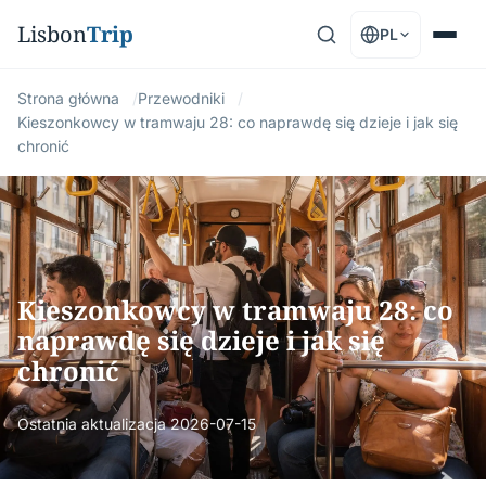
Lisbon
Trip
PL
Strona główna
Przewodniki
Kieszonkowcy w tramwaju 28: co naprawdę się dzieje i jak się
chronić
Kieszonkowcy w tramwaju 28: co
naprawdę się dzieje i jak się
chronić
Ostatnia aktualizacja
2026-07-15