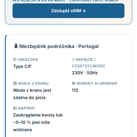
INSTALACJA W KILKA MINUT · ZACHOWAJ SWÓJ NUMER
Zdobądź eSIM →
🧳
Niezbędnik podróżnika · Portugal
🔌 GNIAZDKA
⚡ NAPIĘCIE /
Type C/F
CZĘSTOTLIWOŚĆ
230V · 50Hz
🚰 WODA Z KRANU
🚨 NUMERY ALARMOWE
Woda z kranu jest
112
zdatna do picia
💶 NAPIWKI
Zaokrąglenie kwoty lub
~5–10 % jest mile
widziane