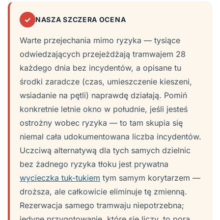
✓
NASZA SZCZERA OCENA
Warte przejechania mimo ryzyka — tysiące
odwiedzających przejeżdżają tramwajem 28
każdego dnia bez incydentów, a opisane tu
środki zaradcze (czas, umieszczenie kieszeni,
wsiadanie na pętli) naprawdę działają. Pomiń
konkretnie letnie okno w południe, jeśli jesteś
ostrożny wobec ryzyka — to tam skupia się
niemal cała udokumentowana liczba incydentów.
Uczciwą alternatywą dla tych samych dzielnic
bez żadnego ryzyka tłoku jest prywatna
wycieczka tuk-tukiem
tym samym korytarzem —
droższa, ale całkowicie eliminuje tę zmienną.
Rezerwacja samego tramwaju niepotrzebna;
jedyne przygotowanie, które się liczy, to pora