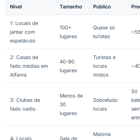
Nível
Tamanho
Público
Pre
1: Locais de
100+
Quase só
jantar com
~5
lugares
turistas
espetáculo
2: Casas de
Turistas e
40-80
fado médias em
locais
~4
lugares
Alfama
mistos
Só
Menos de
3: Clubes de
Sobretudo
beb
30
fado vadio
locais
se
lugares
ent
Maioria
4: Locais
Sala de