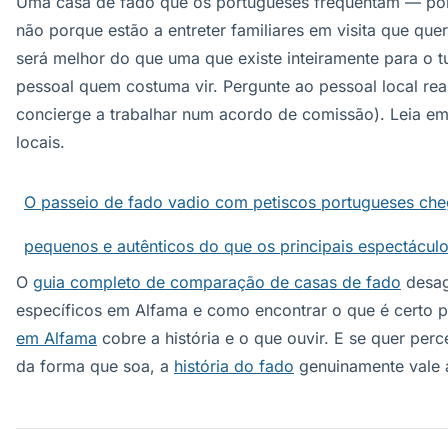
Uma casa de fado que os portugueses frequentam — po
não porque estão a entreter familiares em visita que q
será melhor do que uma que existe inteiramente para o t
pessoal quem costuma vir. Pergunte ao pessoal local rea
concierge a trabalhar num acordo de comissão). Leia e
locais.
O passeio de fado vadio com petiscos portugueses cheg
pequenos e autênticos do que os principais espectáculo
O
guia completo de comparação de casas de fado
desag
específicos em Alfama e como encontrar o que é certo p
em Alfama
cobre a história e o que ouvir. E se quer per
da forma que soa, a
história do fado
genuinamente vale a 