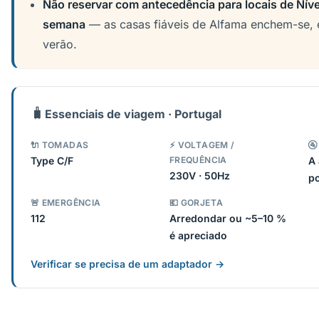
Não reservar com antecedência para locais de Nível
semana
— as casas fiáveis de Alfama enchem-se, 
verão.
🧳
Essenciais de viagem · Portugal
🔌 TOMADAS
⚡ VOLTAGEM /
🚰
Type C/F
FREQUÊNCIA
A 
230V · 50Hz
po
🚨 EMERGÊNCIA
💶 GORJETA
112
Arredondar ou ~5–10 %
é apreciado
Verificar se precisa de um adaptador →