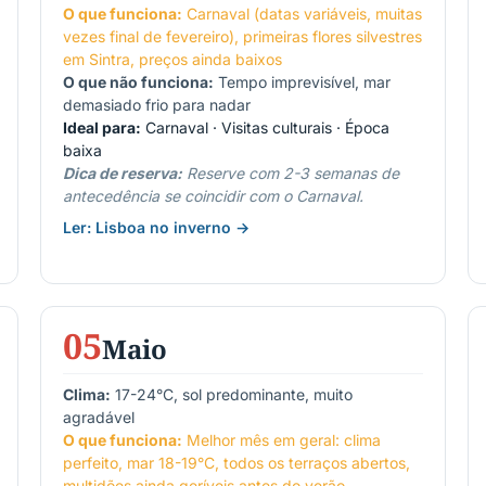
O que funciona:
Carnaval (datas variáveis, muitas
vezes final de fevereiro), primeiras flores silvestres
em Sintra, preços ainda baixos
O que não funciona:
Tempo imprevisível, mar
demasiado frio para nadar
Ideal para:
Carnaval · Visitas culturais · Época
baixa
Dica de reserva:
Reserve com 2-3 semanas de
antecedência se coincidir com o Carnaval.
Ler: Lisboa no inverno →
05
Maio
Clima:
17-24°C, sol predominante, muito
agradável
O que funciona:
Melhor mês em geral: clima
perfeito, mar 18-19°C, todos os terraços abertos,
multidões ainda geríveis antes do verão