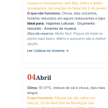
museus e monumentos sem filas, Sintra e Belém
sossegados, decorações de Natal até 6 de janeiro
O que não funciona:
Chuva, dias cinzentos,
horários reduzidos em alguns restaurantes e lojas
Ideal para:
Viajantes culturais · Orçamento
reduzido · Amantes de museus
Dica de reserva:
Muito fácil. Preços de hotel no
ponto mais baixo. Metro e autocarro são a melhor
opção.
Ler: Lisboa no inverno →
04
Abril
Clima:
15-21°C, mistura de sol e chuva, dias mais
longos
O que funciona:
Páscoa (se não calhar em
março), 25 de Abril (Dia da Revolução dos
Cravos), flores em Monsanto e Sintra, clima