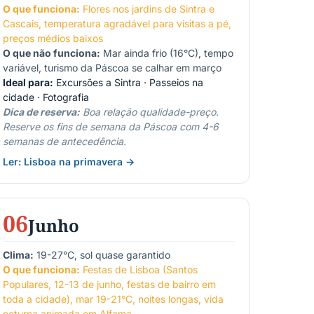
O que funciona:
Flores nos jardins de Sintra e
Cascais, temperatura agradável para visitas a pé,
preços médios baixos
O que não funciona:
Mar ainda frio (16°C), tempo
variável, turismo da Páscoa se calhar em março
Ideal para:
Excursões a Sintra · Passeios na
cidade · Fotografia
Dica de reserva:
Boa relação qualidade-preço.
Reserve os fins de semana da Páscoa com 4-6
semanas de antecedência.
Ler: Lisboa na primavera →
06
Junho
Clima:
19-27°C, sol quase garantido
O que funciona:
Festas de Lisboa (Santos
Populares, 12-13 de junho, festas de bairro em
toda a cidade), mar 19-21°C, noites longas, vida
noturna animada em Alfama