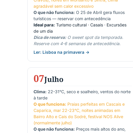
agradável sem calor excessivo
O que não funciona:
O 25 de Abril gera fluxos
turísticos — reservar com antecedência
Ideal para:
Turismo cultural · Casais · Excursões
de um dia
Dica de reserva:
O sweet spot da temporada.
Reserve com 4-6 semanas de antecedência.
Ler: Lisboa na primavera →
07
Julho
Clima:
22-31°C, seco e soalheiro, ventos do norte
à tarde
O que funciona:
Praias perfeitas em Cascais e
Caparica, mar 22-23°C, noites animadas em
Bairro Alto e Cais do Sodré, festival NOS Alive
(normalmente julho)
O que não funciona:
Preços mais altos do ano,