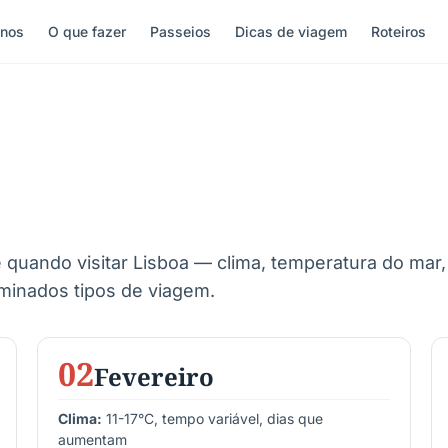
inos
O que fazer
Passeios
Dicas de viagem
Roteiros
uando visitar Lisboa — clima, temperatura do mar, 
inados tipos de viagem.
02
Fevereiro
Clima:
11-17°C, tempo variável, dias que
aumentam