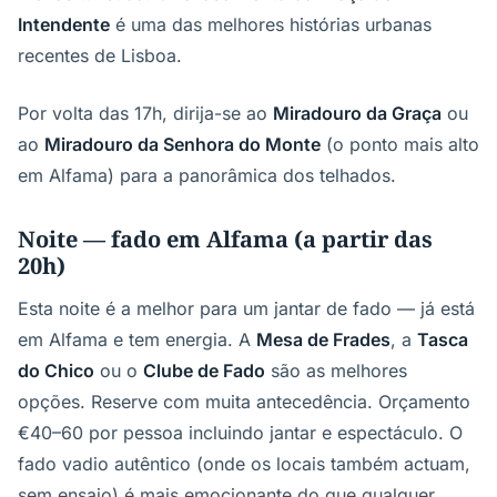
Intendente
é uma das melhores histórias urbanas
recentes de Lisboa.
Por volta das 17h, dirija-se ao
Miradouro da Graça
ou
ao
Miradouro da Senhora do Monte
(o ponto mais alto
em Alfama) para a panorâmica dos telhados.
Noite — fado em Alfama (a partir das
20h)
Esta noite é a melhor para um jantar de fado — já está
em Alfama e tem energia. A
Mesa de Frades
, a
Tasca
do Chico
ou o
Clube de Fado
são as melhores
opções. Reserve com muita antecedência. Orçamento
€40–60 por pessoa incluindo jantar e espectáculo. O
fado vadio autêntico (onde os locais também actuam,
sem ensaio) é mais emocionante do que qualquer