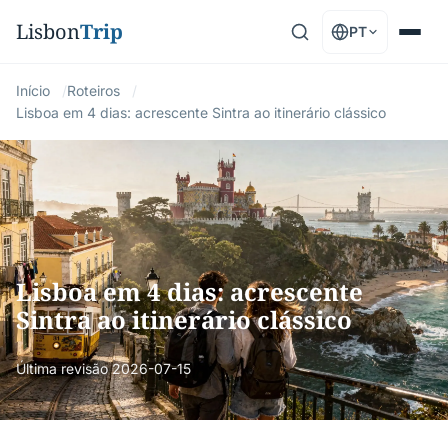
Lisbon
Trip
PT
Início
Roteiros
Lisboa em 4 dias: acrescente Sintra ao itinerário clássico
Lisboa em 4 dias: acrescente
Sintra ao itinerário clássico
Última revisão
2026-07-15