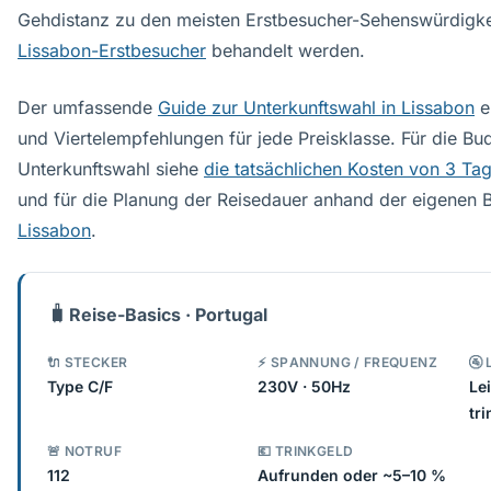
Gehdistanz zu den meisten Erstbesucher-Sehenswürdigke
Lissabon-Erstbesucher
behandelt werden.
Der umfassende
Guide zur Unterkunftswahl in Lissabon
e
und Viertelempfehlungen für jede Preisklasse. Für die B
Unterkunftswahl siehe
die tatsächlichen Kosten von 3 Ta
und für die Planung der Reisedauer anhand der eigenen 
Lissabon
.
🧳
Reise-Basics · Portugal
🔌 STECKER
⚡ SPANNUNG / FREQUENZ
🚰
Type C/F
230V · 50Hz
Le
tr
🚨 NOTRUF
💶 TRINKGELD
112
Aufrunden oder ~5–10 %