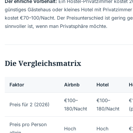
Der ehrliche Vorbehalt:
Ein Hostel-Privatzimmer kostet 
günstiges Gästehaus oder kleines Hotel mit Privatzimme
kostet €70–100/Nacht. Der Preisunterschied ist gering ge
sinnvoller ist, wenn man Privatsphäre möchte.
Die Vergleichsmatrix
Faktor
Airbnb
Hotel
H
€100–
€100–
€
Preis für 2 (2026)
180/Nacht
180/Nacht
(p
Preis pro Person
Hoch
Hoch
€
allein