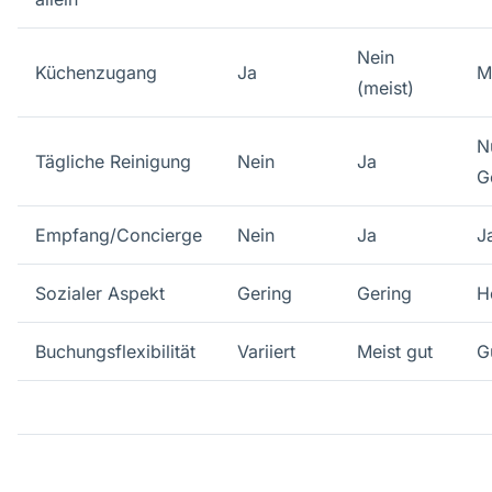
Nein
Küchenzugang
Ja
M
(meist)
N
Tägliche Reinigung
Nein
Ja
G
Empfang/Concierge
Nein
Ja
J
Sozialer Aspekt
Gering
Gering
H
Buchungsflexibilität
Variiert
Meist gut
G