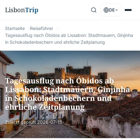
Lisbon
Trip
DE
Startseite
Reiseführer
Tagesausflug nach Óbidos ab Lissabon: Stadtmauern, Ginjinha
in Schokoladenbechern und ehrliche Zeitplanung
Tagesausflug nach Óbidos ab
Lissabon: Stadtmauern, Ginjinha
in Schokoladenbechern und
ehrliche Zeitplanung
Zuletzt geprüft
2026-07-15