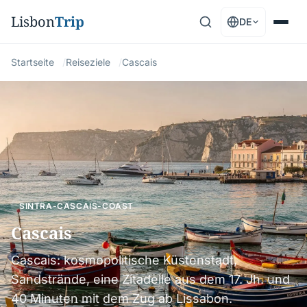
Lisbon
Trip
DE
Startseite
Reiseziele
Cascais
SINTRA-CASCAIS-COAST
Cascais
Cascais: kosmopolitische Küstenstadt,
Sandstrände, eine Zitadelle aus dem 17. Jh. und
40 Minuten mit dem Zug ab Lissabon.