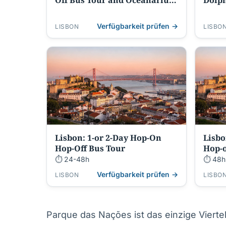
Off Bus Tour and Oceanarium
Dolph
Entry
Verfügbarkeit prüfen →
LISBON
LISBO
Lisbon: 1-or 2-Day Hop-On
Lisbo
Hop-Off Bus Tour
Hop-o
⏱ 24-48h
⏱ 48h
Verfügbarkeit prüfen →
LISBON
LISBO
Parque das Nações ist das einzige Vierte