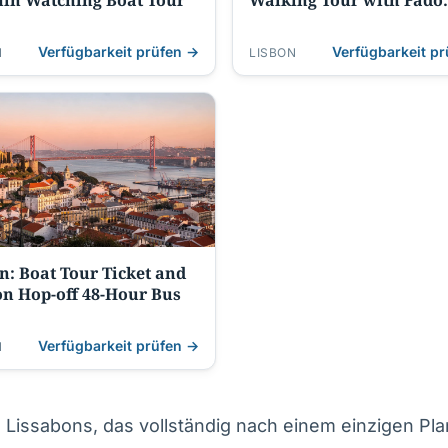
in Watching Boat Tour
Walking Tour with Fado
Night, Tapas
Verfügbarkeit prüfen →
Verfügbarkeit p
N
LISBON
n: Boat Tour Ticket and
n Hop-off 48-Hour Bus
Verfügbarkeit prüfen →
N
l Lissabons, das vollständig nach einem einzigen Pla