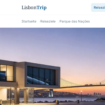
Lisbon
Trip
Reisezi
Startseite
Reiseziele
Parque das Nações