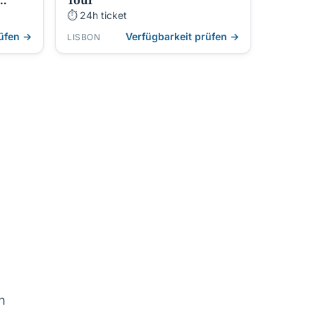
Tour
⏱ 24h ticket
rüfen →
Verfügbarkeit prüfen →
LISBON
n