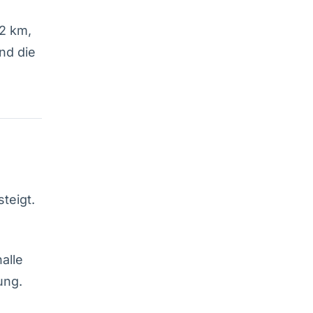
,2 km,
nd die
teigt.
alle
ung.