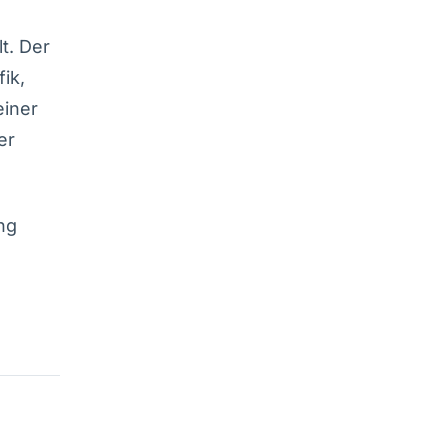
t. Der
ik,
einer
er
ng