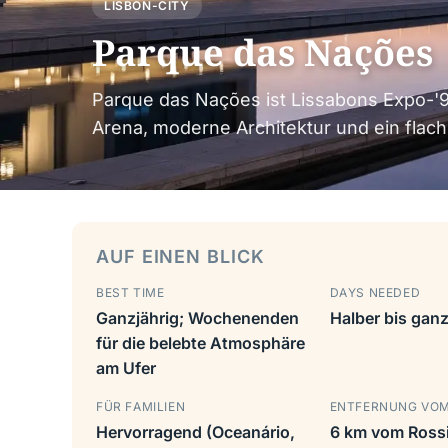
LISBON-CITY
Parque das Nações
Parque das Nações ist Lissabons Expo-'9
Arena, moderne Architektur und ein flac
AUF EINEN BLICK
BEST TIME
DAYS NEEDED
Ganzjährig; Wochenenden
Halber bis gan
für die belebte Atmosphäre
am Ufer
FÜR FAMILIEN
ENTFERNUNG VO
Hervorragend (Oceanário,
6 km vom Ross