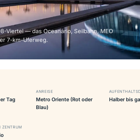
8-Viertel — das Oceanário, Seilbahn, MEO
her 7-km-Uferweg.
ANREISE
AUFENTHALTS
zer Tag
Metro Oriente (Rot oder
Halber bis g
Blau)
M ZENTRUM
io