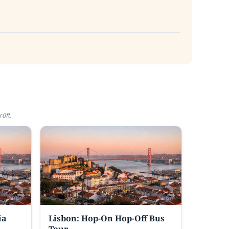
üft.
ia
Lisbon: Hop-On Hop-Off Bus