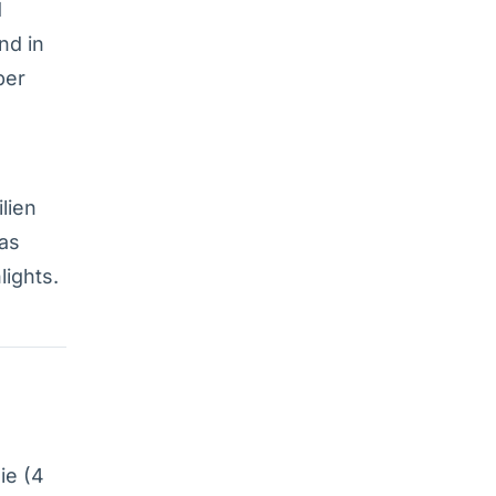
d
nd in
ber
lien
vas
ights.
ie (4