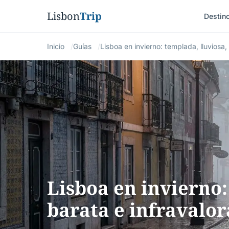
Lisbon
Trip
Destin
Inicio
Guías
Lisboa en invierno: templada, lluviosa,
Lisboa en invierno:
barata e infravalo