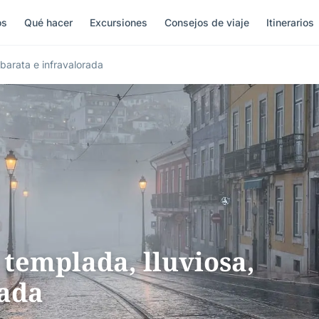
os
Qué hacer
Excursiones
Consejos de viaje
Itinerarios
 barata e infravalorada
 templada, lluviosa,
rada