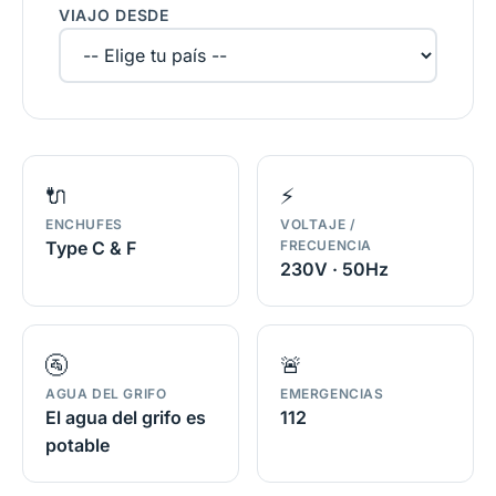
VIAJO DESDE
🔌
⚡
ENCHUFES
VOLTAJE /
Type C & F
FRECUENCIA
230V · 50Hz
🚰
🚨
AGUA DEL GRIFO
EMERGENCIAS
El agua del grifo es
112
potable