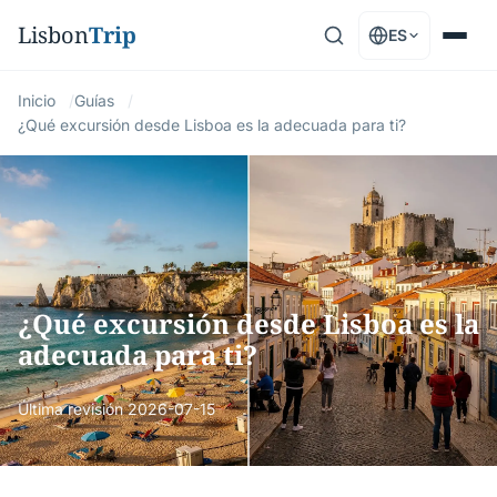
Lisbon
Trip
ES
Inicio
Guías
¿Qué excursión desde Lisboa es la adecuada para ti?
¿Qué excursión desde Lisboa es la
adecuada para ti?
Última revisión
2026-07-15