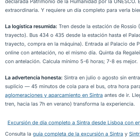
declarada Patrimonio de la Humanidad por la UNESCO. 
extraordinaria. Y requiere un día completo para verla bie
La logística resumida:
Tren desde la estación de Rossio 
trayecto). Bus 434 o 435 desde la estación hasta el Pal
trayecto, compra en la máquina). Entrada al Palacio de 
online con antelación, no el mismo día. Quinta da Regale
con antelación. Calcula mínimo 5-6 horas; 7-8 es mejor.
La advertencia honesta:
Sintra en julio o agosto sin en
suplicio — 45 minutos de cola para el bus, otra hora para
aglomeraciones y aparcamiento en Sintra
antes de ir. Ll
tren, hacia las 7h en verano) transforma la experiencia.
Excursión de día completo a Sintra desde Lisboa con en
Consulta la
guía completa de la excursión a Sintra
y
Sint