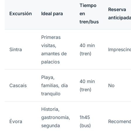
Tiempo
Reserva
Excursión
Ideal para
en
anticipad
tren/bus
Primeras
visitas,
40 min
Sintra
Imprescin
amantes de
(tren)
palacios
Playa,
40 min
Cascais
familias, día
No
(tren)
tranquilo
Historia,
gastronomía,
1h45
Évora
Recomen
segunda
(bus)