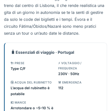
treno dal centro di Lisbona, il che rende realistica una
gita di un giorno in autonomia se te la senti di gestire
da solo le code dei biglietti e i tempi. Évora e il
circuito Fátima/Óbidos/Nazaré sono meno pratici
senza un tour o un’auto date le distanze.
🧳
Essenziali di viaggio · Portugal
🔌 PRESE
⚡ VOLTAGGIO /
Type C/F
FREQUENZA
230V · 50Hz
🚰 ACQUA DEL RUBINETTO
🚨 EMERGENZA
L’acqua del rubinetto è
112
potabile
💶 MANCE
Arrotondare o ~5–10 % è