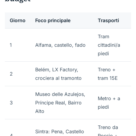
Giorno
Foco principale
Trasporti
Tram
1
Alfama, castello, fado
cittadini/a
piedi
Belém, LX Factory,
Treno +
2
crociera al tramonto
tram 15E
Museo delle Azulejos,
Metro + a
3
Príncipe Real, Bairro
piedi
Alto
Treno da
Sintra: Pena, Castello
4
Rossio +