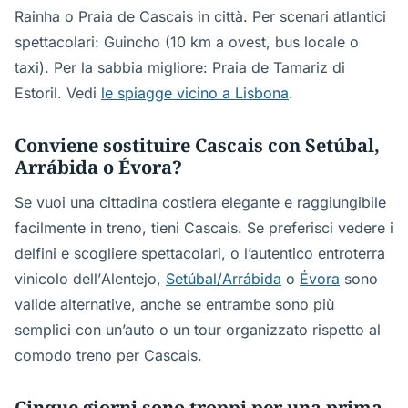
Rainha o Praia de Cascais in città. Per scenari atlantici
spettacolari: Guincho (10 km a ovest, bus locale o
taxi). Per la sabbia migliore: Praia de Tamariz di
Estoril. Vedi
le spiagge vicino a Lisbona
.
Conviene sostituire Cascais con Setúbal,
Arrábida o Évora?
Se vuoi una cittadina costiera elegante e raggiungibile
facilmente in treno, tieni Cascais. Se preferisci vedere i
delfini e scogliere spettacolari, o l’autentico entroterra
vinicolo dell’Alentejo,
Setúbal/Arrábida
o
Évora
sono
valide alternative, anche se entrambe sono più
semplici con un’auto o un tour organizzato rispetto al
comodo treno per Cascais.
Cinque giorni sono troppi per una prima