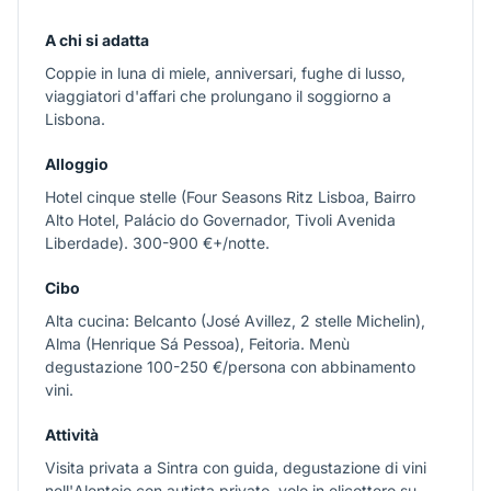
A chi si adatta
Coppie in luna di miele, anniversari, fughe di lusso,
viaggiatori d'affari che prolungano il soggiorno a
Lisbona.
Alloggio
Hotel cinque stelle (Four Seasons Ritz Lisboa, Bairro
Alto Hotel, Palácio do Governador, Tivoli Avenida
Liberdade). 300-900 €+/notte.
Cibo
Alta cucina: Belcanto (José Avillez, 2 stelle Michelin),
Alma (Henrique Sá Pessoa), Feitoria. Menù
degustazione 100-250 €/persona con abbinamento
vini.
Attività
Visita privata a Sintra con guida, degustazione di vini
nell'Alentejo con autista privato, volo in elicottero su