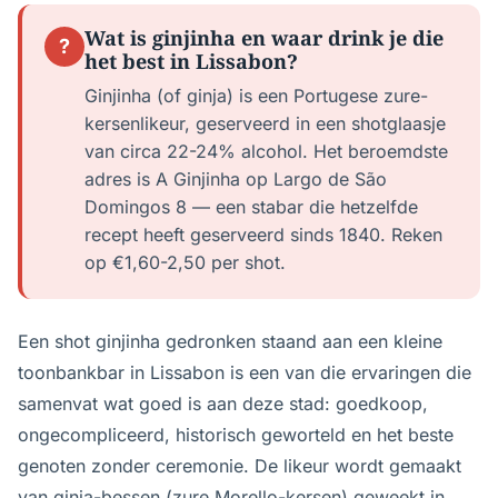
Wat is ginjinha en waar drink je die
?
het best in Lissabon?
Ginjinha (of ginja) is een Portugese zure-
kersenlikeur, geserveerd in een shotglaasje
van circa 22-24% alcohol. Het beroemdste
adres is A Ginjinha op Largo de São
Domingos 8 — een stabar die hetzelfde
recept heeft geserveerd sinds 1840. Reken
op €1,60-2,50 per shot.
Een shot ginjinha gedronken staand aan een kleine
toonbankbar in Lissabon is een van die ervaringen die
samenvat wat goed is aan deze stad: goedkoop,
ongecompliceerd, historisch geworteld en het beste
genoten zonder ceremonie. De likeur wordt gemaakt
van ginja-bessen (zure Morello-kersen) geweekt in