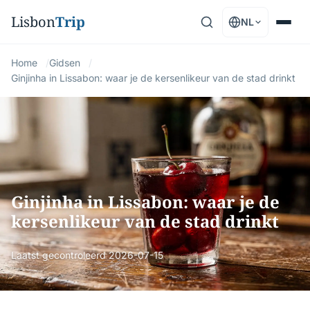
Lisbon
Trip
NL
Home
Gidsen
Ginjinha in Lissabon: waar je de kersenlikeur van de stad drinkt
Ginjinha in Lissabon: waar je de
kersenlikeur van de stad drinkt
Laatst gecontroleerd
2026-07-15