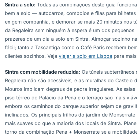
Sintra a solo:
Todas as combinações deste guia funcion
bem a solo — autocarros, comboios e filas para bilhetes
exigem companhia, e demorar-se mais 20 minutos nos tú
da Regaleira sem ninguém à espera é um dos pequenos
prazeres de um dia a solo em Sintra. Almoçar sozinho na 
fácil; tanto a Tascantiga como o Café Paris recebem be
clientes sozinhos. Veja
viajar a solo em Lisboa
para mais 
Sintra com mobilidade reduzida:
Os túneis subterrâneos 
Regaleira não são acessíveis, e as muralhas do Castelo 
Mouros implicam degraus de pedra irregulares. As salas
piso térreo do Palácio da Pena e o terraço são mais viáv
embora os caminhos do parque superior sejam de gravil
inclinados. Os principais trilhos do jardim de Monserrate
mais suaves do que a maioria dos locais de Sintra. Plan
torno da combinação Pena + Monserrate se a mobilidade