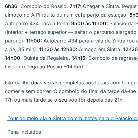
6h36:
Comboio do Rossio.
7h17:
Chegar a Sintra. Peque
almoço no A Piriquita ou num café perto da estação.
8h3
Autocarro 434 para a Pena.
9h00 às 11h00:
Palácio da 
(interior + terraço superior — saltar o percurso alargado
parque).
11h00:
Autocarro 434 para a vila de Sintra (ou 
a pé, 35 min).
11h30 às 12h30:
Almoço em Sintra.
12h30
14h00:
Quinta da Regaleira.
14h15:
Comboio de regress
Lisboa (chega ao Rossio ~14h55).
Isto dá-lhe duas visitas completas aos locais com tempo
comer e sem correr. O comboio do final da tarde dá-lhe 
17h ou mais tarde se o seu voo for depois das 21h.
Tour de meio dia a Sintra com bilhetes para o Palácio d
Pena incluídos