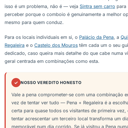
isso é um problema, não é — veja
Sintra sem carro
para
perceber porque o comboio é genuinamente a melhor o
mesmo para quem conduz.
Para os locais individuais em si, o
Palácio da Pena
, a
Qui
Regaleira
e o
Castelo dos Mouros
têm cada um o seu gu
dedicado, caso queira mais detalhe do que cabe numa v
geral centrada em combinações como esta.
✓
NOSSO VEREDITO HONESTO
Vale a pena comprometer-se com uma combinação 
vez de tentar ver tudo — Pena + Regaleira é a escolh
certa para quase todos os visitantes de primeira vez, 
tentar acrescentar um terceiro local transforma um di
memorável num dia corrido. Se já visitou a Pena num