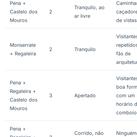
Pena +
Caminhan
Tranquilo, ao
Castelo dos
2
caçador
ar livre
Mouros
de vistas
Visitante
Monserrate
repetido
2
Tranquilo
+ Regaleira
fãs de
arquitetu
Visitant
Pena +
boa for
Regaleira +
3
Apertado
com um
Castelo dos
horário 
Mouros
comboio 
Pena +
Corrido, não
Ninguém