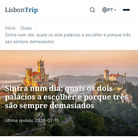
Lisbon
Trip
PT
Início
Guias
Sintra num dia: quais os dois palácios a escolher e porque três
são sempre demasiados
Sintra num dia: quais os dois
palácios a escolher e porque três
são sempre demasiados
Última revisão
2026-07-15