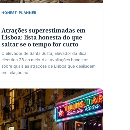
HONEST-PLANNER
Atrações superestimadas em
Lisboa: lista honesta do que
saltar se o tempo for curto
O elevador de Santa Justa, Elevador da Bica,
eléctrico 28 ao meio-dia: avaliações honestas
sobre quais as atrações de Lisboa que desiludem
em relação ao