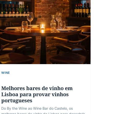
WINE
Melhores bares de vinho em
Lisboa para provar vinhos
portugueses
Do By the Wine ao Wine Bar do Castelo, os
melhores bares de vinho de Lisboa para descobrir