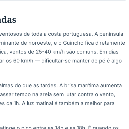
ndas
 ventosos de toda a costa portuguesa. A península
dominante de noroeste, e o Guincho fica diretamente
pica, ventos de 25-40 km/h são comuns. Em dias
ar os 60 km/h — dificultar-se manter de pé é algo
lmas do que as tardes. A brisa marítima aumenta
passar tempo na areia sem lutar contra o vento,
tes da 1h. A luz matinal é também a melhor para
atinge o pico entre as 14h e as 18h. É quando os