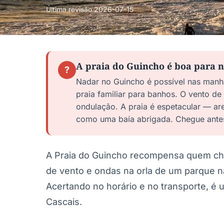
Última revisão
2026-07-15
A praia do Guincho é boa para 
?
Nadar no Guincho é possível nas manhã
praia familiar para banhos. O vento de
ondulação. A praia é espetacular — are
como uma baía abrigada. Chegue antes
A Praia do Guincho recompensa quem che
de vento e ondas na orla de um parque n
Acertando no horário e no transporte, é 
Cascais.