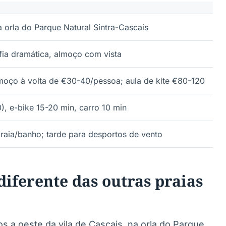
 orla do Parque Natural Sintra-Cascais
afia dramática, almoço com vista
lmoço à volta de €30-40/pessoa; aula de kite €80-120
, e-bike 15-20 min, carro 10 min
raia/banho; tarde para desportos de vento
iferente das outras praias
os a oeste da vila de Cascais, na orla do Parque