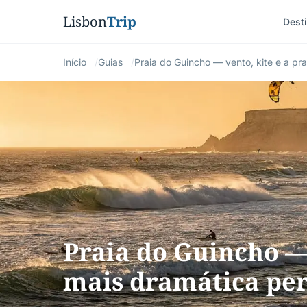
Lisbon
Trip
Dest
Início
Guias
Praia do Guincho — vento, kite e a pr
Praia do Guincho — 
mais dramática per