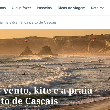
inos
O que fazer
Passeios
Dicas de viagem
Roteiros
aia mais dramática perto de Cascais
vento, kite e a praia
to de Cascais