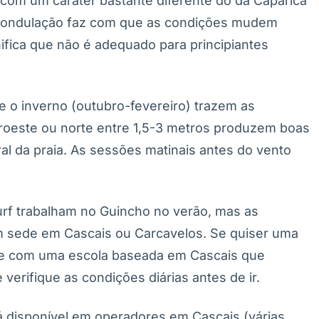
 com um caráter bastante diferente do da Caparica
e ondulação faz com que as condições mudem
nifica que não é adequado para principiantes
e o inverno (outubro-fevereiro) trazem as
oeste ou norte entre 1,5-3 metros produzem boas
l da praia. As sessões matinais antes do vento
rf trabalham no Guincho no verão, mas as
êm sede em Cascais ou Carcavelos. Se quiser uma
ve com uma escola baseada em Cascais que
verifique as condições diárias antes de ir.
á disponível em operadores em Cascais (várias