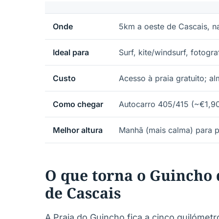
Onde
5km a oeste de Cascais, na
Ideal para
Surf, kite/windsurf, fotogr
Custo
Acesso à praia gratuito; a
Como chegar
Autocarro 405/415 (~€1,90)
Melhor altura
Manhã (mais calma) para p
O que torna o Guincho d
de Cascais
A Praia do Guincho fica a cinco quilómetr