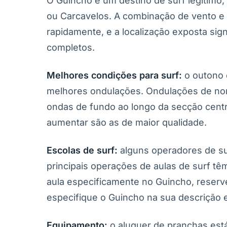
O Guincho é um destino de surf legítimo,
ou Carcavelos. A combinação de vento 
rapidamente, e a localização exposta sig
completos.
Melhores condições para surf:
o outono 
melhores ondulações. Ondulações de nor
ondas de fundo ao longo da secção centra
aumentar são as de maior qualidade.
Escolas de surf:
alguns operadores de su
principais operações de aulas de surf t
aula especificamente no Guincho, reser
especifique o Guincho na sua descrição e 
Equipamento:
o aluguer de pranchas est