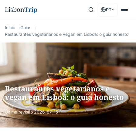
Lisbon
Trip
PT
Início
Guias
Restaurantes vegetarianos e vegan em Lisboa: o guia honesto
Restaurantes vegetarianos e
vegan em Lisboa: o guia honesto
Última revisão
2026-07-15