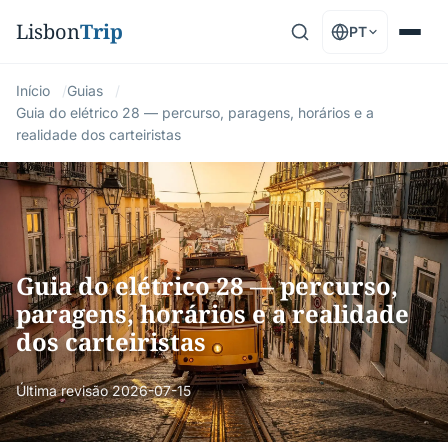
Lisbon
Trip
PT
Início
Guias
Guia do elétrico 28 — percurso, paragens, horários e a
realidade dos carteiristas
Guia do elétrico 28 — percurso,
paragens, horários e a realidade
dos carteiristas
Última revisão
2026-07-15