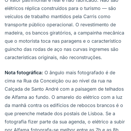
O valor patrimonial é real e não fabricado. Não são
elétricos réplica construídos para o turismo — são
veículos de trabalho mantidos pela Carris como
transporte público operacional. O revestimento de
madeira, os bancos giratórios, a campainha mecânica
que o motorista toca nas paragens e o característico
guincho das rodas de aço nas curvas íngremes são
características originais, não reconstruções.
Nota fotográfica:
O ângulo mais fotografado é de
cima na Rua da Conceição ou ao nível da rua na
Calçada de Santo André com a paisagem de telhados
de Alfama ao fundo. O amarelo do elétrico com a luz
da manhã contra os edifícios de rebocos brancos é o
que preenche metade dos postais de Lisboa. Se a
fotografia fizer parte da sua agenda, o elétrico a subir
por Alfama fotografa-se melhor entre as 7h e as 8h