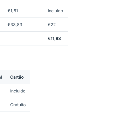
€1,61
Incluído
€33,83
€22
€11,83
l
Cartão
Incluído
Gratuito