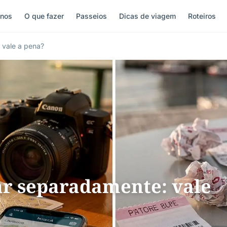
inos
O que fazer
Passeios
Dicas de viagem
Roteiros
 vale a pena?
ar separadamente: vale