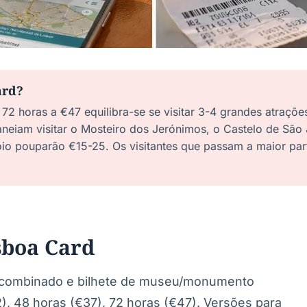
ard?
 72 horas a €47 equilibra-se se visitar 3-4 grandes atraçõe
laneiam visitar o Mosteiro dos Jerónimos, o Castelo de São
oio pouparão €15-25. Os visitantes que passam a maior pa
sboa Card
e combinado e bilhete de museu/monumento
), 48 horas (€37), 72 horas (€47). Versões para