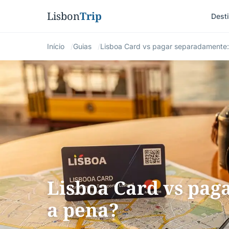
Lisbon
Trip
Dest
Início
Guias
Lisboa Card vs pagar separadamente:
Lisboa Card vs pag
a pena?