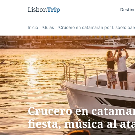
Lisbon
Trip
Destin
Inicio
Guías
Crucero en catamarán por Lisboa: barc
Crucero en catamar
fiesta, música al a