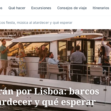
os
Qué hacer
Excursiones
Consejos de viaje
Itinerarios
os fiesta, música al atardecer y qué esperar
án por Lisboa: barcos
tardecer y qué esperar