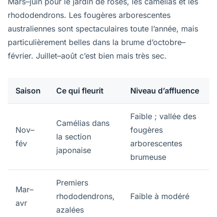
Mars–juin pour le jardin de roses, les camélias et les
rhododendrons. Les fougères arborescentes
australiennes sont spectaculaires toute l’année, mais
particulièrement belles dans la brume d’octobre–
février. Juillet–août c’est bien mais très sec.
Saison
Ce qui fleurit
Niveau d’affluence
Faible ; vallée des
Camélias dans
Nov–
fougères
la section
fév
arborescentes
japonaise
brumeuse
Premiers
Mar–
rhododendrons,
Faible à modéré
avr
azalées