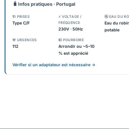
🧳
Infos pratiques · Portugal
🔌 PRISES
⚡ VOLTAGE /
🚰 EAU DU R
Type C/F
FRÉQUENCE
Eau du robi
230V · 50Hz
potable
🚨 URGENCES
💶 POURBOIRE
112
Arrondir ou ~5–10
% est apprécié
Vérifier si un adaptateur est nécessaire →