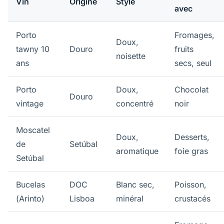
Vin
Origine
Style
avec
Porto
Fromages,
Doux,
tawny 10
Douro
fruits
noisette
ans
secs, seul
Porto
Doux,
Chocolat
Douro
vintage
concentré
noir
Moscatel
Doux,
Desserts,
de
Setúbal
aromatique
foie gras
Setúbal
Bucelas
DOC
Blanc sec,
Poisson,
(Arinto)
Lisboa
minéral
crustacés