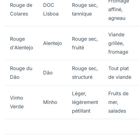
Fromage
Rouge de
DOC
Rouge sec,
affiné,
Colares
Lisboa
tannique
agneau
Viande
Rouge
Rouge sec,
Alentejo
grillée,
d’Alentejo
fruité
fromage
Rouge du
Rouge sec,
Tout plat
Dão
Dão
structuré
de viande
Léger,
Fruits de
Vinho
Minho
légèrement
mer,
Verde
pétillant
salades