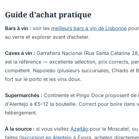
Guide d’achat pratique
Bars à vin :
voir les
meilleurs bars à vin de Lisbonne
pour
au verre et explorer avant d’acheter.
Caves à vin :
Garrafeira Nacional (Rua Santa Catarina 28
est la référence — excellente sélection, prix corrects, pe
compétent. Napoleão (plusieurs succursales, Chiado et B
fort sur le porto et les vins doux.
Supermarchés :
Continente et Pingo Doce proposent de 
d’Alentejo à €5–12 la bouteille. Correct pour boire dans 
hébergement.
À la source :
si vous visitez
Azeitão
pour le Moscatel, ou 
faites l’
excursion en Alentejo
à Évora, achetez directemen