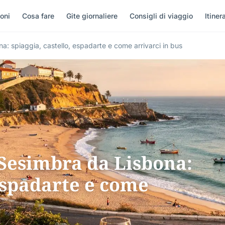
oni
Cosa fare
Gite giornaliere
Consigli di viaggio
Itinera
na: spiaggia, castello, espadarte e come arrivarci in bus
 Sesimbra da Lisbona:
 espadarte e come