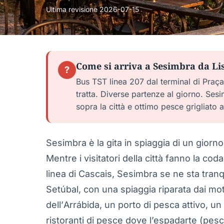
Ultima revisione
2026-07-15
Come si arriva a Sesimbra da Li
?
Bus TST linea 207 dal terminal di Praç
tratta. Diverse partenze al giorno. Ses
sopra la città e ottimo pesce grigliato a
Sesimbra è la gita in spiaggia di un gior
Mentre i visitatori della città fanno la coda 
linea di Cascais, Sesimbra se ne sta tranqu
Setúbal, con una spiaggia riparata dai moti
dell’Arrábida, un porto di pesca attivo, un
ristoranti di pesce dove l’espadarte (pesc