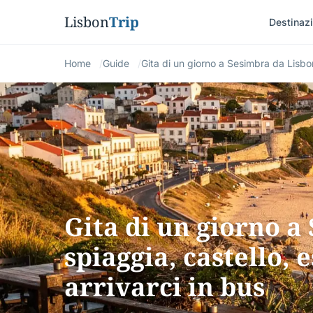
Lisbon
Trip
Destinazi
Home
Guide
Gita di un giorno a Sesimbra da Lisbo
Gita di un giorno a
spiaggia, castello,
arrivarci in bus